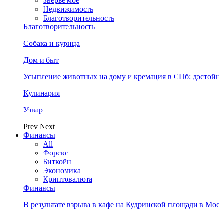
Зверьё моё
Недвижимость
Благотворительность
Благотворительность
Собака и курица
Дом и быт
Усыпление животных на дому и кремация в СПб: достой
Кулинария
Узвар
Prev
Next
Финансы
All
Форекс
Биткойн
Экономика
Криптовалюта
Финансы
В результате взрыва в кафе на Кудринской площади в Мо