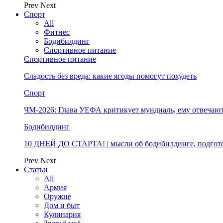
Prev
Next
Спорт
All
Фитнес
Бодибилдинг
Спортивное питание
Спортивное питание
Сладость без вреда: какие ягоды помогут похудеть
Спорт
ЧМ-2026: Глава УЕФА критикует мундиаль, ему отвечают
Бодибилдинг
10 ДНЕЙ ДО СТАРТА! | мысли об бодибилдинге, подгото
Prev
Next
Статьи
All
Армия
Оружие
Дом и быт
Кулинария