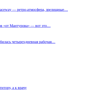
ceway — ретро‑атмосфера, зрелищные…
нов «от Мантурова» — вот это…
обилась четырехдневная рабочая…
итору, а к врачу