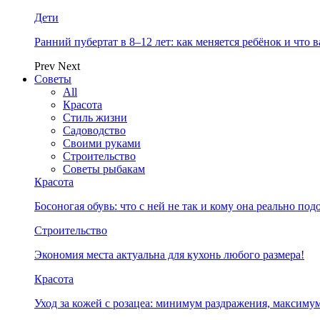
Дети
Ранний пубертат в 8–12 лет: как меняется ребёнок и что 
Prev
Next
Советы
All
Красота
Стиль жизни
Садоводство
Своими руками
Строительство
Советы рыбакам
Красота
Босоногая обувь: что с ней не так и кому она реально под
Строительство
Экономия места актуальна для кухонь любого размера!
Красота
Уход за кожей с розацеа: минимум раздражения, максимум