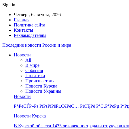
Sign in
Четверг, 6 августа, 2026
Главная
Политика сайта
Контакты
Рекламодателям
Последние новости России и мира
Новости
All
В мире
События
Политика
Происшествия
Новости Курска
Новости Украины
Новости
Р§РёСЃР»Рѕ РїРѕРіРёР±С€РёС… РїСЂРё Р°С‚Р°РєРµ Р‘Рџ
Новости Курска
В Курской области 1435 человек пострадали от укусов к