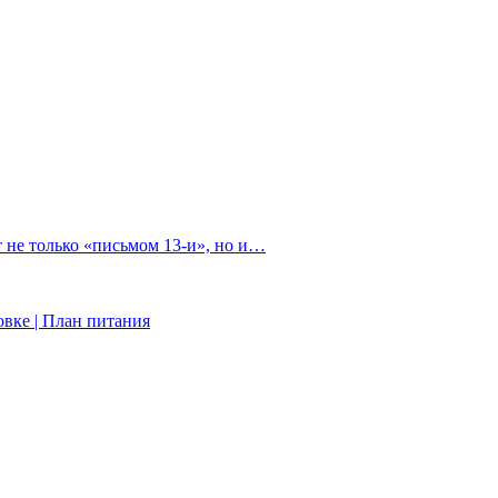
 не только «письмом 13-и», но и…
вке | План питания