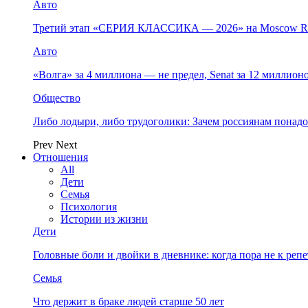
Авто
Третий этап «СЕРИЯ КЛАССИКА — 2026» на Moscow Ra
Авто
«Волга» за 4 миллиона — не предел, Senat за 12 миллио
Общество
Либо лодыри, либо трудоголики: Зачем россиянам понад
Prev
Next
Отношения
All
Дети
Семья
Психология
Истории из жизни
Дети
Головные боли и двойки в дневнике: когда пора не к репет
Семья
Что держит в браке людей старше 50 лет