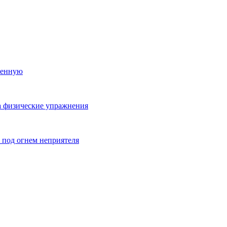
ленную
на физические упражнения
 под огнем неприятеля