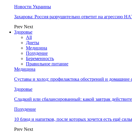
Новости Украины
Захарова: Россия разрушительно ответит на агрессию Н
Prev
Next
Здоровье
All
Диеты
Медицина
Похудение
Беременность
Правильное питание
Медицина
Суставы и холод: профилактика обострений и домашние с
Здоровье
Сладкий или сбалансированный: какой завтрак действите
Похудение
10 блюд и напитков, после которых хочется есть ещё силь
Prev
Next