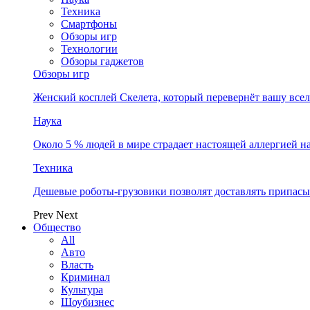
Техника
Смартфоны
Обзоры игр
Технологии
Обзоры гаджетов
Обзоры игр
Женский косплей Скелета, который перевернёт вашу все
Наука
Около 5 % людей в мире страдает настоящей аллергией 
Техника
Дешевые роботы-грузовики позволят доставлять припасы
Prev
Next
Общество
All
Авто
Власть
Криминал
Культура
Шоубизнес