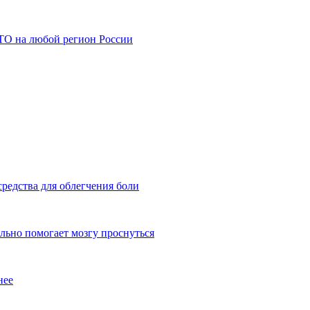
АТО на любой регион России
редства для облегчения боли
льно помогает мозгу проснуться
нее