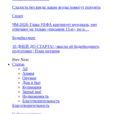
Сладость без вреда: какие ягоды помогут похудеть
Спорт
ЧМ-2026: Глава УЕФА критикует мундиаль, ему
отвечают не только «письмом 13-и», но и…
Бодибилдинг
10 ДНЕЙ ДО СТАРТА! | мысли об бодибилдинге,
подготовке | План питания
Prev
Next
Статьи
All
Армия
Оружие
Дом и быт
Кулинария
Зверьё моё
Недвижимость
Благотворительность
Благотворительность