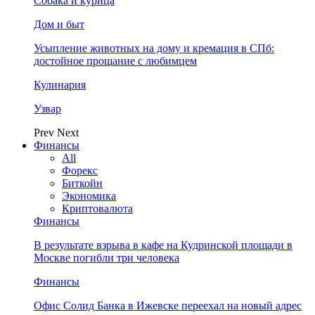
Собака и курица
Дом и быт
Усыпление животных на дому и кремация в СПб:
достойное прощание с любимцем
Кулинария
Узвар
Prev
Next
Финансы
All
Форекс
Биткойн
Экономика
Криптовалюта
Финансы
В результате взрыва в кафе на Кудринской площади в
Москве погибли три человека
Финансы
Офис Солид Банка в Ижевске переехал на новый адрес