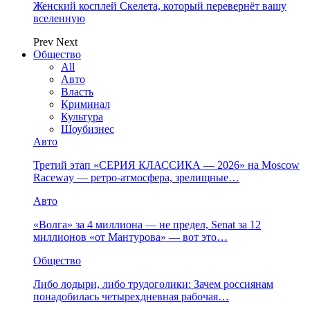
Женский косплей Скелета, который перевернёт вашу
вселенную
Prev
Next
Общество
All
Авто
Власть
Криминал
Культура
Шоубизнес
Авто
Третий этап «СЕРИЯ КЛАССИКА — 2026» на Moscow
Raceway — ретро‑атмосфера, зрелищные…
Авто
«Волга» за 4 миллиона — не предел, Senat за 12
миллионов «от Мантурова» — вот это…
Общество
Либо лодыри, либо трудоголики: Зачем россиянам
понадобилась четырехдневная рабочая…