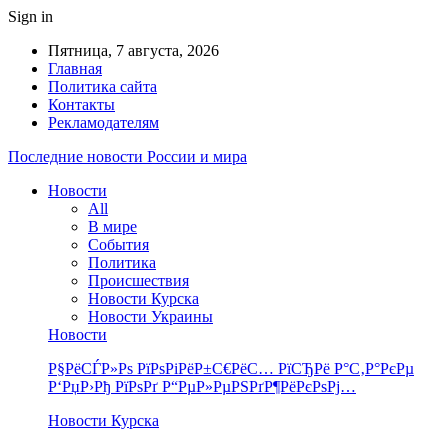
Sign in
Пятница, 7 августа, 2026
Главная
Политика сайта
Контакты
Рекламодателям
Последние новости России и мира
Новости
All
В мире
События
Политика
Происшествия
Новости Курска
Новости Украины
Новости
Р§РёСЃР»Рѕ РїРѕРіРёР±С€РёС… РїСЂРё Р°С‚Р°РєРµ
Р‘РџР›Рђ РїРѕРґ Р“РµР»РµРЅРґР¶РёРєРѕРј…
Новости Курска