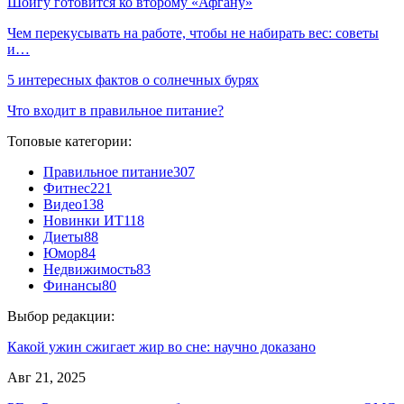
Шойгу готовится ко второму «Афгану»
Чем перекусывать на работе, чтобы не набирать вес: советы
и…
5 интересных фактов о солнечных бурях
Что входит в правильное питание?
Топовые категории:
Правильное питание
307
Фитнес
221
Видео
138
Новинки ИТ
118
Диеты
88
Юмор
84
Недвижимость
83
Финансы
80
Выбор редакции:
Какой ужин сжигает жир во сне: научно доказано
Авг 21, 2025