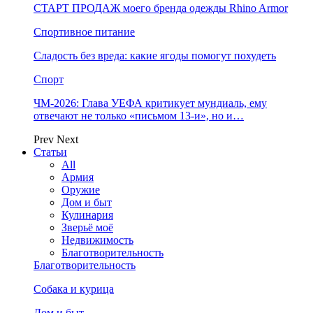
СТАРТ ПРОДАЖ моего бренда одежды Rhino Armor
Спортивное питание
Сладость без вреда: какие ягоды помогут похудеть
Спорт
ЧМ-2026: Глава УЕФА критикует мундиаль, ему
отвечают не только «письмом 13-и», но и…
Prev
Next
Статьи
All
Армия
Оружие
Дом и быт
Кулинария
Зверьё моё
Недвижимость
Благотворительность
Благотворительность
Собака и курица
Дом и быт