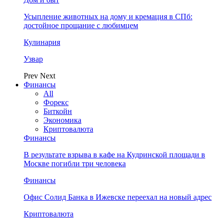
Усыпление животных на дому и кремация в СПб:
достойное прощание с любимцем
Кулинария
Узвар
Prev
Next
Финансы
All
Форекс
Биткойн
Экономика
Криптовалюта
Финансы
В результате взрыва в кафе на Кудринской площади в
Москве погибли три человека
Финансы
Офис Солид Банка в Ижевске переехал на новый адрес
Криптовалюта