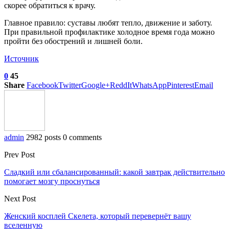
скорее обратиться к врачу.
Главное правило: суставы любят тепло, движение и заботу.
При правильной профилактике холодное время года можно
пройти без обострений и лишней боли.
Источник
0
45
Share
Facebook
Twitter
Google+
ReddIt
WhatsApp
Pinterest
Email
admin
2982 posts
0 comments
Prev Post
Сладкий или сбалансированный: какой завтрак действительно
помогает мозгу проснуться
Next Post
Женский косплей Скелета, который перевернёт вашу
вселенную