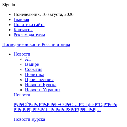
Sign in
Понедельник, 10 августа, 2026
Главная
Политика сайта
Контакты
Рекламодателям
Последние новости России и мира
Новости
All
В мире
События
Политика
Происшествия
Новости Курска
Новости Украины
Новости
Р§РёСЃР»Рѕ РїРѕРіРёР±С€РёС… РїСЂРё Р°С‚Р°РєРµ
Р‘РџР›Рђ РїРѕРґ Р“РµР»РµРЅРґР¶РёРєРѕРј…
Новости Курска