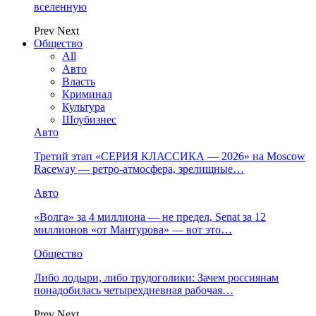
вселенную
Prev
Next
Общество
All
Авто
Власть
Криминал
Культура
Шоубизнес
Авто
Третий этап «СЕРИЯ КЛАССИКА — 2026» на Moscow
Raceway — ретро‑атмосфера, зрелищные…
Авто
«Волга» за 4 миллиона — не предел, Senat за 12
миллионов «от Мантурова» — вот это…
Общество
Либо лодыри, либо трудоголики: Зачем россиянам
понадобилась четырехдневная рабочая…
Prev
Next