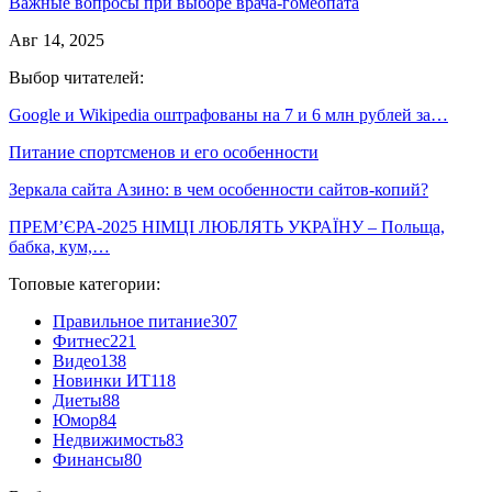
Важные вопросы при выборе врача-гомеопата
Авг 14, 2025
Выбор читателей:
Google и Wikipedia оштрафованы на 7 и 6 млн рублей за…
Питание спортсменов и его особенности
Зеркала сайта Азино: в чем особенности сайтов-копий?
ПРЕМʼЄРА-2025 НІМЦІ ЛЮБЛЯТЬ УКРАЇНУ – Польща,
бабка, кум,…
Топовые категории:
Правильное питание
307
Фитнес
221
Видео
138
Новинки ИТ
118
Диеты
88
Юмор
84
Недвижимость
83
Финансы
80