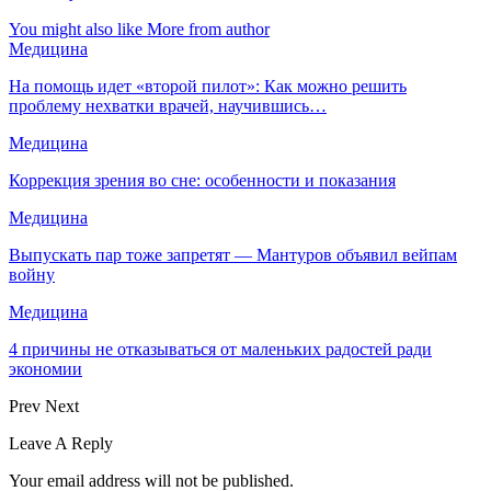
You might also like
More from author
Медицина
На помощь идет «второй пилот»: Как можно решить
проблему нехватки врачей, научившись…
Медицина
Коррекция зрения во сне: особенности и показания
Медицина
Выпускать пар тоже запретят — Мантуров объявил вейпам
войну
Медицина
4 причины не отказываться от маленьких радостей ради
экономии
Prev
Next
Leave A Reply
Your email address will not be published.