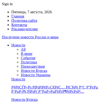
Sign in
Пятница, 7 августа, 2026
Главная
Политика сайта
Контакты
Рекламодателям
Последние новости России и мира
Новости
All
В мире
События
Политика
Происшествия
Новости Курска
Новости Украины
Новости
Р§РёСЃР»Рѕ РїРѕРіРёР±С€РёС… РїСЂРё Р°С‚Р°РєРµ
Р‘РџР›Рђ РїРѕРґ Р“РµР»РµРЅРґР¶РёРєРѕРј…
Новости Курска