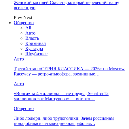
Женский косплей Скелета, который перевернёт вашу
вселенную
Prev
Next
Общество
All
Авто
Власть
Криминал
Культура
Шоубизнес
Авто
Третий этап «СЕРИЯ КЛАССИКА — 2026» на Moscow
Raceway — ретро‑атмосфера, зрелищные…
Авто
«Волга» за 4 миллиона — не предел, Senat за 12
миллионов «от Мантурова» — вот это…
Общество
Либо лодыри, либо трудоголики: Зачем россиянам
понадобилась четырехдневная рабочая…