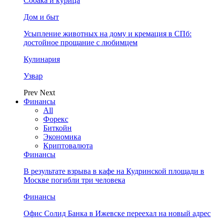
Собака и курица
Дом и быт
Усыпление животных на дому и кремация в СПб:
достойное прощание с любимцем
Кулинария
Узвар
Prev
Next
Финансы
All
Форекс
Биткойн
Экономика
Криптовалюта
Финансы
В результате взрыва в кафе на Кудринской площади в
Москве погибли три человека
Финансы
Офис Солид Банка в Ижевске переехал на новый адрес