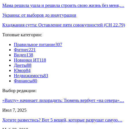
Мама решила ушла и решила строить свою жизнь без меня,…
Украина: от выборов до инаугурации
Кхаджания сутта: Оставление пяти совокупностей (СН 22.79)
Топовые категории:
Правильное питание
307
Фитнес
221
Видео
138
Новинки ИТ
118
Диеты
88
Юмор
84
Недвижимость
83
Финансы
80
Выбор редакции:
«Вахту» начинает лихорадить: Тюмень вербует «на севера»…
Июл 7, 2025
Хотите развестись? Вот 5 вещей, которые разрушат самую…