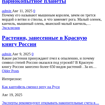
парнокопытное планеты
admin
Авг 11, 2025
0
Почему его называют мышиным королем, зачем он трется
мордой о ветви и стволы, и что заменяет рога. Малый оленек,
канчиль, мышиный олень, яванский малый канчиль,…
Эксклюзив
Растения, занесенные в Красную
книгу России
admin
Авг 9, 2025
0
Какие растения принуждают пчел к опылению, и почему
символ степей России оказался под угрозой? В Красную
книгу России занесено более 650 видов растений . За их…
Older Posts
Интересное:
Как картофель сменил репу на Руси
Авг 19, 2025
Эксперты рекомендуют открывать накопительные счета в…