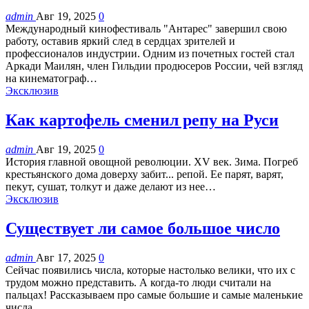
admin
Авг 19, 2025
0
Международный кинофестиваль "Антарес" завершил свою
работу, оставив яркий след в сердцах зрителей и
профессионалов индустрии. Одним из почетных гостей стал
Аркади Маилян, член Гильдии продюсеров России, чей взгляд
на кинематограф…
Эксклюзив
Как картофель сменил репу на Руси
admin
Авг 19, 2025
0
История главной овощной революции. XV век. Зима. Погреб
крестьянского дома доверху забит... репой. Ее парят, варят,
пекут, сушат, толкут и даже делают из нее…
Эксклюзив
Существует ли самое большое число
admin
Авг 17, 2025
0
Сейчас появились числа, которые настолько велики, что их с
трудом можно представить. А когда-то люди считали на
пальцах! Рассказываем про самые большие и самые маленькие
числа.…