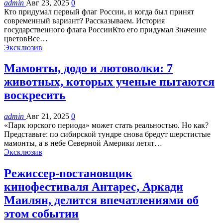
admin
Авг 23, 2025
0
Кто придумал первый флаг России, и когда был принят
современный вариант? Рассказываем. История
государственного флага РоссииКто его придумал Значение
цветовВсе…
Эксклюзив
Мамонты, додо и лютоволки: 7
животных, которых ученые пытаются
воскресить
admin
Авг 21, 2025
0
«Парк юрского периода» может стать реальностью. Но как?
Представьте: по сибирской тундре снова бредут шерстистые
мамонты, а в небе Северной Америки летят…
Эксклюзив
Режиссер-постановщик
кинофестиваля Антарес, Аркади
Маилян, делится впечатлениями об
этом событии