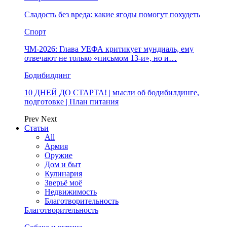
Сладость без вреда: какие ягоды помогут похудеть
Спорт
ЧМ-2026: Глава УЕФА критикует мундиаль, ему
отвечают не только «письмом 13-и», но и…
Бодибилдинг
10 ДНЕЙ ДО СТАРТА! | мысли об бодибилдинге,
подготовке | План питания
Prev
Next
Статьи
All
Армия
Оружие
Дом и быт
Кулинария
Зверьё моё
Недвижимость
Благотворительность
Благотворительность