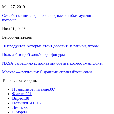
Май 27, 2019
Секс без хэппи энда: неочевидные ошибки мужчин,
которые…
Июл 10, 2025
Выбор читателей:
10 продуктов, которые стоит добавить в рацион, чтобы…
Польза быстрой ходьбы для фигуры
NASA разрешило астронавтам брать в космос смартфоны
Москва — регионам: С долгами справляйтесь сами
Топовые категории:
Правильное питание
307
Фитнес
221
Видео
138
Новинки ИТ
116
Диеты
88
Юмор
84