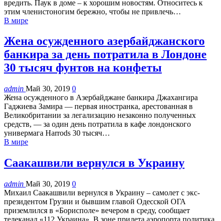
вредить. Паук в доме – к хорошим новостям. Относитесь к
этим членистоногим бережно, чтобы не привлечь…
В мире
Жена осужденного азербайджанского
банкира за день потратила в Лондоне
30 тысяч фунтов на конфеты
admin
Май 30, 2019
0
Жена осужденного в Азербайджане банкира Джахангира
Гаджиева Замира — первая иностранка, арестованная в
Великобритании за легализацию незаконно полученных
средств, — за один день потратила в кафе лондонского
универмага Harrods 30 тысяч…
В мире
Саакашвили вернулся в Украину
admin
Май 30, 2019
0
Михаил Саакашвили вернулся в Украину – самолет с экс-
президентом Грузии и бывшим главой Одесской ОГА
приземлился в «Борисполе» вечером в среду, сообщает
телеканал «112 Украина». В зоне прилета аэропорта политика