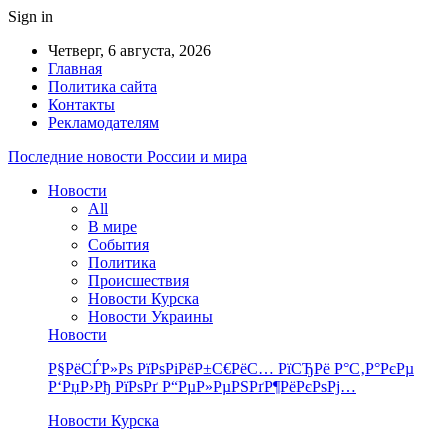
Sign in
Четверг, 6 августа, 2026
Главная
Политика сайта
Контакты
Рекламодателям
Последние новости России и мира
Новости
All
В мире
События
Политика
Происшествия
Новости Курска
Новости Украины
Новости
Р§РёСЃР»Рѕ РїРѕРіРёР±С€РёС… РїСЂРё Р°С‚Р°РєРµ
Р‘РџР›Рђ РїРѕРґ Р“РµР»РµРЅРґР¶РёРєРѕРј…
Новости Курска