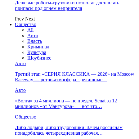
Дешевые роботы-грузовики позволят доставлять
припасы под огнем неприятеля
Prev
Next
Общество
All
Авто
Власть
Криминал
Культура
Шоубизнес
Авто
Третий этап «СЕРИЯ КЛАССИКА — 2026» на Moscow
Raceway — ретро‑атмосфера, зрелищные…
Авто
«Волга» за 4 миллиона — не предел, Senat за 12
миллионов «от Мантурова» — вот это…
Общество
Либо лодыри, либо трудоголики: Зачем россиянам
понадобилась четырехдневная рабочая…