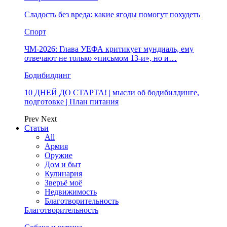
Сладость без вреда: какие ягоды помогут похудеть
Спорт
ЧМ-2026: Глава УЕФА критикует мундиаль, ему
отвечают не только «письмом 13-и», но и…
Бодибилдинг
10 ДНЕЙ ДО СТАРТА! | мысли об бодибилдинге,
подготовке | План питания
Prev
Next
Статьи
All
Армия
Оружие
Дом и быт
Кулинария
Зверьё моё
Недвижимость
Благотворительность
Благотворительность