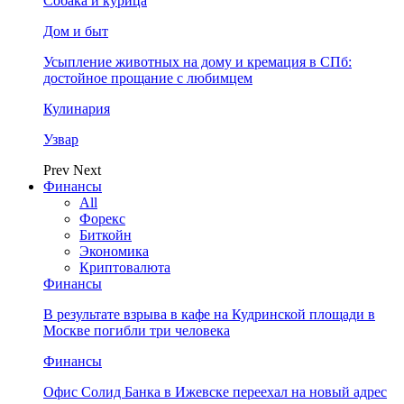
Собака и курица
Дом и быт
Усыпление животных на дому и кремация в СПб:
достойное прощание с любимцем
Кулинария
Узвар
Prev
Next
Финансы
All
Форекс
Биткойн
Экономика
Криптовалюта
Финансы
В результате взрыва в кафе на Кудринской площади в
Москве погибли три человека
Финансы
Офис Солид Банка в Ижевске переехал на новый адрес