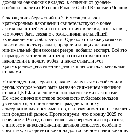
дохода на банковских вкладах, в отличии от рублей», —
сообщил аналитик Freedom Finance Global Владимир Чернов.
Сокращение сбережений на 3−6 месяцев и рост
краткосрочных накоплений свидетельствуют о более
активном потреблении и инвестициях в ликвидные активы,
что может быть связано с ожиданиями дальнейшей
экономической стабильности. Однако это также указывает
на осторожность граждан, предпочитающих держать
минимальный финансовый резерв, добавил эксперт. Всё это
формирует устойчивый тренд на отказ от валютных
накоплений в пользу рубля, а также стимулирует
краткосрочное размещение средств в депозитах с высокими
ставками.
«Эта тенденция, вероятно, начнет меняться с ослаблением
рубля, которое может быть вызвано снижением ключевой
ставки ЦБ РФ и внешними экономическими факторами.
По мере снижения ставок доходность рублевых вкладов
уменьшится, что подтолкнет граждан к поиску
альтернативных инструментов, включая иностранные валюты
или фондовый рынок. Прогнозируем, что к концу 2025-го —
середине 2026 года доля рублевых сбережений сократится,
а интерес к диверсификации активов возрастет, особенно
среди тех, кто ориентирован на долгосрочное планирование.