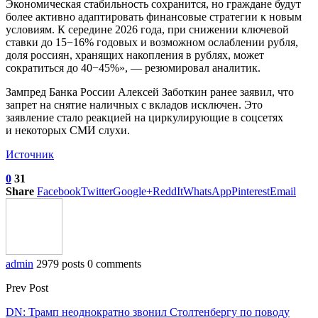
Экономическая стабильность сохранится, но граждане будут
более активно адаптировать финансовые стратегии к новым
условиям. К середине 2026 года, при снижении ключевой
ставки до 15−16% годовых и возможном ослаблении рубля,
доля россиян, хранящих накопления в рублях, может
сократиться до 40−45%», — резюмировал аналитик.
Зампред Банка России Алексей Заботкин ранее заявил, что
запрет на снятие наличных с вкладов исключен. Это
заявление стало реакцией на циркулирующие в соцсетях
и некоторых СМИ слухи.
Источник
0
31
Share
Facebook
Twitter
Google+
ReddIt
WhatsApp
Pinterest
Email
admin
2979 posts
0 comments
Prev Post
DN: Трамп неоднократно звонил Столтенбергу по поводу