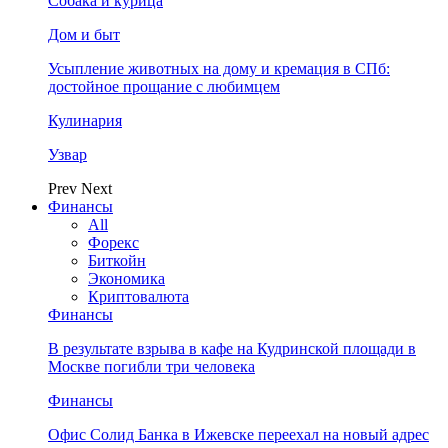
Собака и курица
Дом и быт
Усыпление животных на дому и кремация в СПб:
достойное прощание с любимцем
Кулинария
Узвар
Prev
Next
Финансы
All
Форекс
Биткойн
Экономика
Криптовалюта
Финансы
В результате взрыва в кафе на Кудринской площади в
Москве погибли три человека
Финансы
Офис Солид Банка в Ижевске переехал на новый адрес