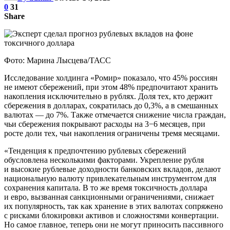
0
31
Share
Фото: Марина Лысцева/ТАСС
Исследование холдинга «Ромир» показало, что 45% россиян
не имеют сбережений, при этом 48% предпочитают хранить
накопления исключительно в рублях. Доля тех, кто держит
сбережения в долларах, сократилась до 0,3%, а в смешанных
валютах — до 7%. Также отмечается снижение числа граждан,
чьи сбережения покрывают расходы на 3−6 месяцев, при
росте доли тех, чьи накопления ограничены тремя месяцами.
«Тенденция к предпочтению рублевых сбережений
обусловлена несколькими факторами. Укрепление рубля
и высокие рублевые доходности банковских вкладов, делают
национальную валюту привлекательным инструментом для
сохранения капитала. В то же время токсичность доллара
и евро, вызванная санкционными ограничениями, снижает
их популярность, так как хранение в этих валютах сопряжено
с рисками блокировки активов и сложностями конвертации.
Но самое главное, теперь они не могут приносить пассивного