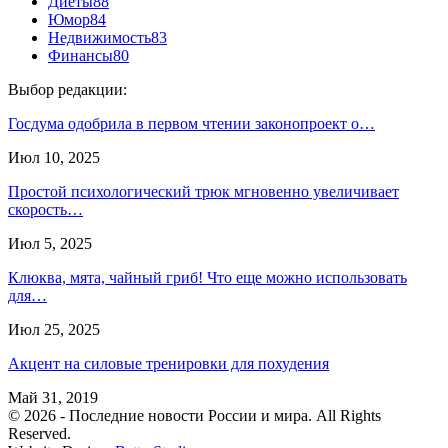
Диеты
88
Юмор
84
Недвижимость
83
Финансы
80
Выбор редакции:
Госдума одобрила в первом чтении законопроект о…
Июл 10, 2025
Простой психологический трюк мгновенно увеличивает
скорость…
Июл 5, 2025
Клюква, мята, чайный гриб! Что еще можно использовать
для…
Июл 25, 2025
Акцент на силовые тренировки для похудения
Май 31, 2019
© 2026 - Последние новости России и мира. All Rights
Reserved.