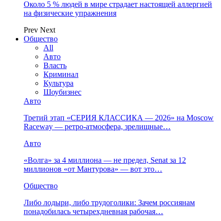
Около 5 % людей в мире страдает настоящей аллергией
на физические упражнения
Prev
Next
Общество
All
Авто
Власть
Криминал
Культура
Шоубизнес
Авто
Третий этап «СЕРИЯ КЛАССИКА — 2026» на Moscow
Raceway — ретро‑атмосфера, зрелищные…
Авто
«Волга» за 4 миллиона — не предел, Senat за 12
миллионов «от Мантурова» — вот это…
Общество
Либо лодыри, либо трудоголики: Зачем россиянам
понадобилась четырехдневная рабочая…