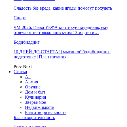
Сладость без вреда: какие ягоды помогут похудеть
Спорт
ЧМ-2026: Глава УЕФА критикует мундиаль, ему
отвечают не только «письмом 13-и», но и…
Бодибилдинг
10 ДНЕЙ ДО СТАРТА! | мысли об бодибилдинге,
подготовке | План питания
Prev
Next
Статьи
All
Армия
Оружие
Дом и быт
Кулинария
Зверьё моё
Недвижимость
Благотворительность
Благотворительность