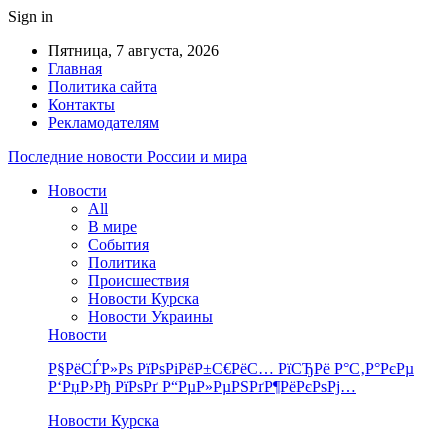
Sign in
Пятница, 7 августа, 2026
Главная
Политика сайта
Контакты
Рекламодателям
Последние новости России и мира
Новости
All
В мире
События
Политика
Происшествия
Новости Курска
Новости Украины
Новости
Р§РёСЃР»Рѕ РїРѕРіРёР±С€РёС… РїСЂРё Р°С‚Р°РєРµ
Р‘РџР›Рђ РїРѕРґ Р“РµР»РµРЅРґР¶РёРєРѕРј…
Новости Курска