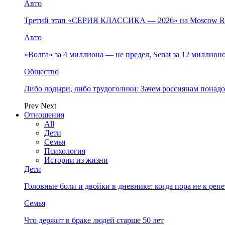
Авто
Третий этап «СЕРИЯ КЛАССИКА — 2026» на Moscow Ra
Авто
«Волга» за 4 миллиона — не предел, Senat за 12 миллио
Общество
Либо лодыри, либо трудоголики: Зачем россиянам понад
Prev
Next
Отношения
All
Дети
Семья
Психология
Истории из жизни
Дети
Головные боли и двойки в дневнике: когда пора не к репет
Семья
Что держит в браке людей старше 50 лет