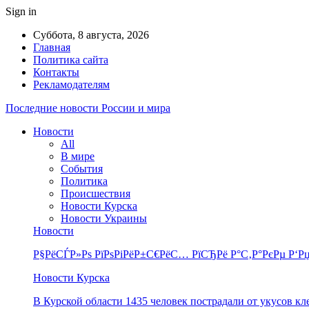
Sign in
Суббота, 8 августа, 2026
Главная
Политика сайта
Контакты
Рекламодателям
Последние новости России и мира
Новости
All
В мире
События
Политика
Происшествия
Новости Курска
Новости Украины
Новости
Р§РёСЃР»Рѕ РїРѕРіРёР±С€РёС… РїСЂРё Р°С‚Р°РєРµ Р‘Рџ
Новости Курска
В Курской области 1435 человек пострадали от укусов к