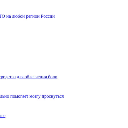
АТО на любой регион России
редства для облегчения боли
льно помогает мозгу проснуться
нее