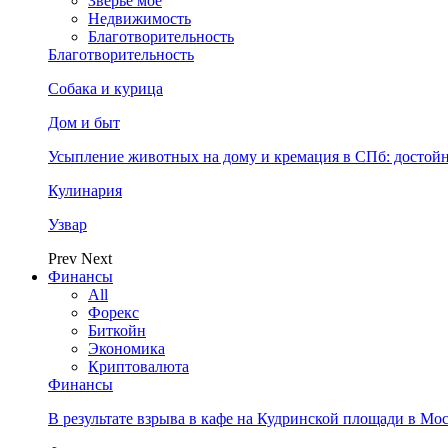
Зверьё моё
Недвижимость
Благотворительность
Благотворительность
Собака и курица
Дом и быт
Усыпление животных на дому и кремация в СПб: достой
Кулинария
Узвар
Prev
Next
Финансы
All
Форекс
Биткойн
Экономика
Криптовалюта
Финансы
В результате взрыва в кафе на Кудринской площади в Мо