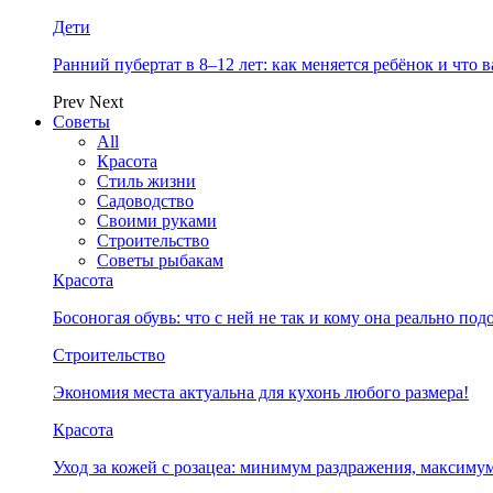
Дети
Ранний пубертат в 8–12 лет: как меняется ребёнок и что 
Prev
Next
Советы
All
Красота
Стиль жизни
Садоводство
Своими руками
Строительство
Советы рыбакам
Красота
Босоногая обувь: что с ней не так и кому она реально под
Строительство
Экономия места актуальна для кухонь любого размера!
Красота
Уход за кожей с розацеа: минимум раздражения, максимум