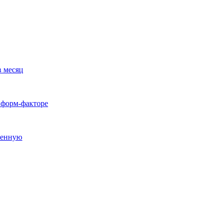
в месяц
 форм-факторе
ленную