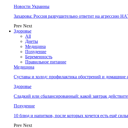
Новости Украины
Захарова: Россия разрушительно ответит на агрессию Н
Prev
Next
Здоровье
All
Диеты
Медицина
Похудение
Беременность
Правильное питание
Медицина
Суставы и холод: профилактика обострений и домашние с
Здоровье
Сладкий или сбалансированный: какой завтрак действите
Похудение
10 блюд и напитков, после которых хочется есть ещё силь
Prev
Next