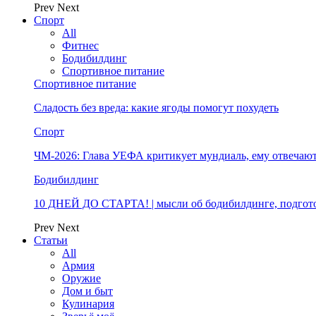
Prev
Next
Спорт
All
Фитнес
Бодибилдинг
Спортивное питание
Спортивное питание
Сладость без вреда: какие ягоды помогут похудеть
Спорт
ЧМ-2026: Глава УЕФА критикует мундиаль, ему отвечают
Бодибилдинг
10 ДНЕЙ ДО СТАРТА! | мысли об бодибилдинге, подгото
Prev
Next
Статьи
All
Армия
Оружие
Дом и быт
Кулинария