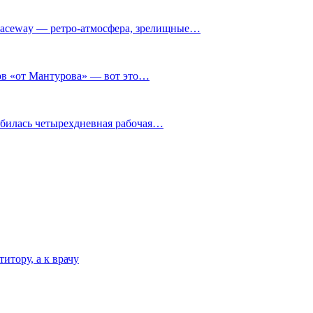
ceway — ретро‑атмосфера, зрелищные…
нов «от Мантурова» — вот это…
обилась четырехдневная рабочая…
итору, а к врачу