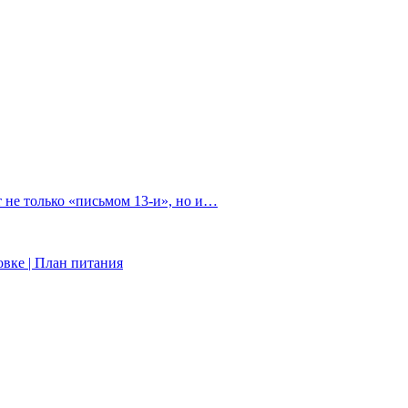
 не только «письмом 13-и», но и…
вке | План питания