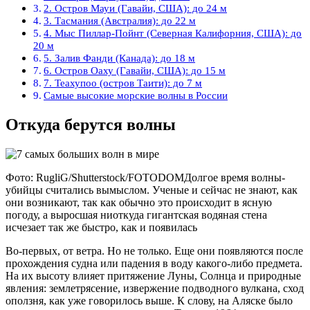
2. Остров Мауи (Гавайи, США): до 24 м
3. Тасмания (Австралия): до 22 м
4. Мыс Пиллар-Пойнт (Северная Калифорния, США): до
20 м
5. Залив Фанди (Канада): до 18 м
6. Остров Оаху (Гавайи, США): до 15 м
7. Теахупоо (остров Таити): до 7 м
Самые высокие морские волны в России
Откуда берутся волны
Фото: RugliG/Shutterstock/FOTODOMДолгое время волны-
убийцы считались вымыслом. Ученые и сейчас не знают, как
они возникают, так как обычно это происходит в ясную
погоду, а выросшая ниоткуда гигантская водяная стена
исчезает так же быстро, как и появилась
Во-первых, от ветра. Но не только. Еще они появляются после
прохождения судна или падения в воду какого-либо предмета.
На их высоту влияет притяжение Луны, Солнца и природные
явления: землетрясение, извержение подводного вулкана, сход
оползня, как уже говорилось выше. К слову, на Аляске было