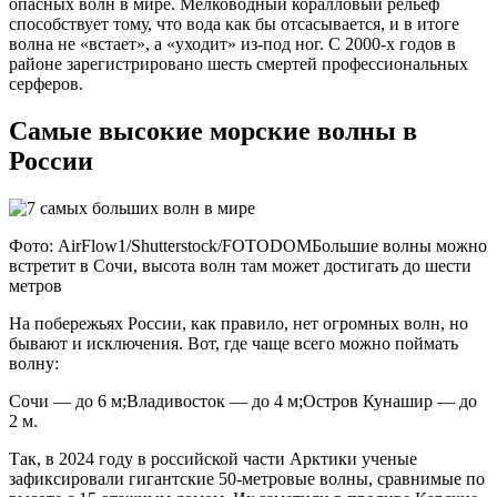
опасных волн в мире. Мелководный коралловый рельеф
способствует тому, что вода как бы отсасывается, и в итоге
волна не «встает», а «уходит» из-под ног. С 2000-х годов в
районе зарегистрировано шесть смертей профессиональных
серферов.
Самые высокие морские волны в
России
Фото: AirFlow1/Shutterstock/FOTODOMБольшие волны можно
встретит в Сочи, высота волн там может достигать до шести
метров
На побережьях России, как правило, нет огромных волн, но
бывают и исключения. Вот, где чаще всего можно поймать
волну:
Сочи — до 6 м;Владивосток — до 4 м;Остров Кунашир — до
2 м.
Так, в 2024 году в российской части Арктики ученые
зафиксировали гигантские 50-метровые волны, сравнимые по