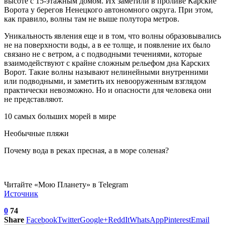
высоте с 15-этажным домом. Их заметили в проливе Карские
Ворота у берегов Ненецкого автономного округа. При этом,
как правило, волны там не выше полутора метров.
Уникальность явления еще и в том, что волны образовывались
не на поверхности воды, а в ее толще, и появление их было
связано не с ветром, а с подводными течениями, которые
взаимодействуют с крайне сложным рельефом дна Карских
Ворот. Такие волны называют нелинейными внутренними
или подводными, и заметить их невооруженным взглядом
практически невозможно. Но и опасности для человека они
не представляют.
10 самых больших морей в мире
Необычные пляжи
Почему вода в реках пресная, а в море соленая?
Читайте «Мою Планету» в Telegram
Источник
0
74
Share
Facebook
Twitter
Google+
ReddIt
WhatsApp
Pinterest
Email