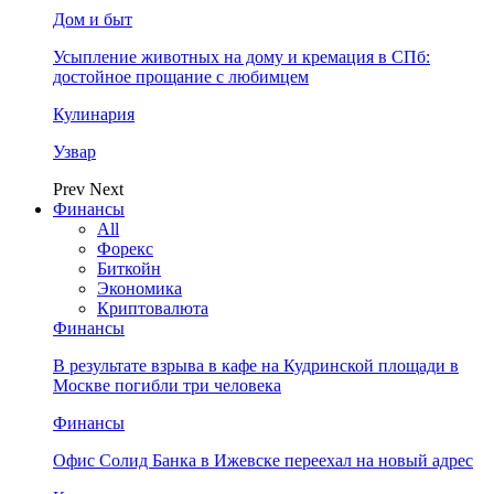
Дом и быт
Усыпление животных на дому и кремация в СПб:
достойное прощание с любимцем
Кулинария
Узвар
Prev
Next
Финансы
All
Форекс
Биткойн
Экономика
Криптовалюта
Финансы
В результате взрыва в кафе на Кудринской площади в
Москве погибли три человека
Финансы
Офис Солид Банка в Ижевске переехал на новый адрес