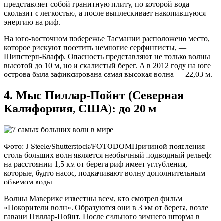
представляет собой гранитную плиту, по которой вода
скользит с легкостью, а после выплескивает накопившуюся
энергию на риф.
На юго-восточном побережье Тасмании расположено место,
которое рискуют посетить немногие серфингисты, —
Шипстерн-Блафф. Опасность представляют не только волны
высотой до 10 м, но и скалистый берег. А в 2012 году на юге
острова была зафиксирована самая высокая волна — 22,03 м.
4. Мыс Пиллар-Пойнт (Северная
Калифорния, США): до 20 м
Фото: J Steele/Shutterstock/FOTODOMПричиной появления
столь больших волн является необычный подводный рельеф:
на расстоянии 1,5 км от берега риф имеет углубления,
которые, будто насос, подкачивают волну дополнительным
объемом воды
Волны Маверикс известны всем, кто смотрел фильм
«Покорители волн». Образуются они в 3 км от берега, возле
гавани Пиллар-Пойнт. После сильного зимнего шторма в