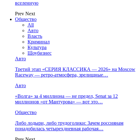
вселенную
Prev
Next
Общество
All
Авто
Власть
Криминал
Культура
Шоубизнес
Авто
Третий этап «СЕРИЯ КЛАССИКА — 2026» на Moscow
Raceway — ретро‑атмосфера, зрелищные…
Авто
«Волга» за 4 миллиона — не предел, Senat за 12
миллионов «от Мантурова» — вот это…
Общество
Либо лодыри, либо трудоголики: Зачем россиянам
понадобилась четырехдневная рабочая…
Prev
Next