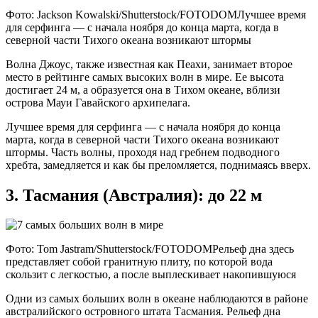
Фото: Jackson Kowalski/Shutterstock/FOTODOMЛучшее время
для серфинга — с начала ноября до конца марта, когда в
северной части Тихого океана возникают штормы
Волна Джоус, также известная как Пеахи, занимает второе
место в рейтинге самых высоких волн в мире. Ее высота
достигает 24 м, а образуется она в Тихом океане, вблизи
острова Мауи Гавайского архипелага.
Лучшее время для серфинга — с начала ноября до конца
марта, когда в северной части Тихого океана возникают
штормы. Часть волны, проходя над гребнем подводного
хребта, замедляется и как бы преломляется, поднимаясь вверх.
3. Тасмания (Австралия): до 22 м
Фото: Tom Jastram/Shutterstock/FOTODOMРельеф дна здесь
представляет собой гранитную плиту, по которой вода
скользит с легкостью, а после выплескивает накопившуюся
Одни из самых больших волн в океане наблюдаются в районе
австралийского островного штата Тасмания. Рельеф дна