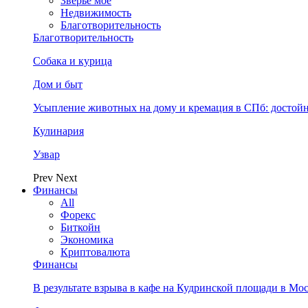
Зверьё моё
Недвижимость
Благотворительность
Благотворительность
Собака и курица
Дом и быт
Усыпление животных на дому и кремация в СПб: достой
Кулинария
Узвар
Prev
Next
Финансы
All
Форекс
Биткойн
Экономика
Криптовалюта
Финансы
В результате взрыва в кафе на Кудринской площади в Мо