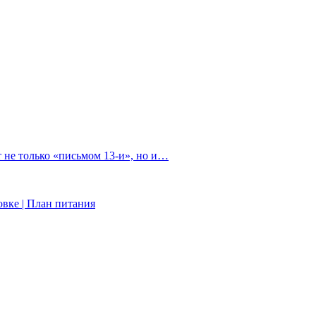
 не только «письмом 13-и», но и…
вке | План питания