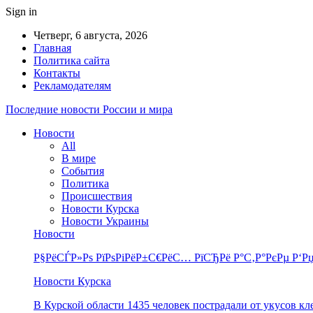
Sign in
Четверг, 6 августа, 2026
Главная
Политика сайта
Контакты
Рекламодателям
Последние новости России и мира
Новости
All
В мире
События
Политика
Происшествия
Новости Курска
Новости Украины
Новости
Р§РёСЃР»Рѕ РїРѕРіРёР±С€РёС… РїСЂРё Р°С‚Р°РєРµ Р‘Рџ
Новости Курска
В Курской области 1435 человек пострадали от укусов к