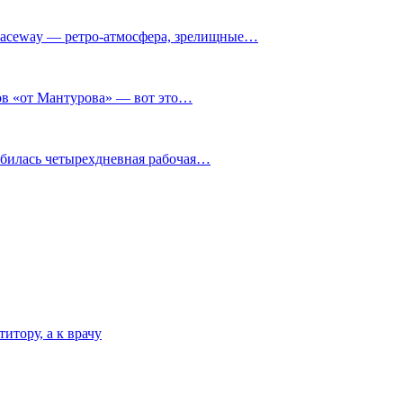
ceway — ретро‑атмосфера, зрелищные…
нов «от Мантурова» — вот это…
обилась четырехдневная рабочая…
итору, а к врачу