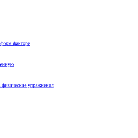
 форм-факторе
ленную
на физические упражнения