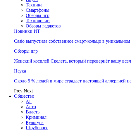
Техника
Смартфоны
Обзоры игр
Технологии
Обзоры гаджетов
Новинки ИТ
Casio выпустила собственное смарт-кольцо в уникальном
Обзоры игр
Женский косплей Скелета, который перевернёт вашу все
Наука
Около 5 % людей в мире страдает настоящей аллергией 
Prev
Next
Общество
All
Авто
Власть
Криминал
Культура
Шоубизнес