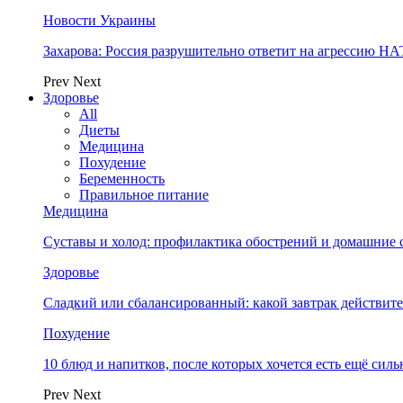
Новости Украины
Захарова: Россия разрушительно ответит на агрессию Н
Prev
Next
Здоровье
All
Диеты
Медицина
Похудение
Беременность
Правильное питание
Медицина
Суставы и холод: профилактика обострений и домашние с
Здоровье
Сладкий или сбалансированный: какой завтрак действите
Похудение
10 блюд и напитков, после которых хочется есть ещё силь
Prev
Next