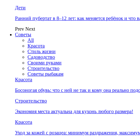
Дети
Ранний пубертат в 8–12 лет: как меняется ребёнок и что 
Prev
Next
Советы
All
Красота
Стиль жизни
Садоводство
Своими руками
Строительство
Советы рыбакам
Красота
Босоногая обувь: что с ней не так и кому она реально под
Строительство
Экономия места актуальна для кухонь любого размера!
Красота
Уход за кожей с розацеа: минимум раздражения, максимум