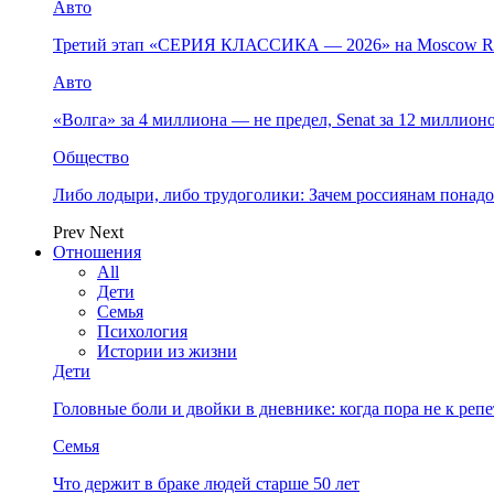
Авто
Третий этап «СЕРИЯ КЛАССИКА — 2026» на Moscow Ra
Авто
«Волга» за 4 миллиона — не предел, Senat за 12 миллио
Общество
Либо лодыри, либо трудоголики: Зачем россиянам понад
Prev
Next
Отношения
All
Дети
Семья
Психология
Истории из жизни
Дети
Головные боли и двойки в дневнике: когда пора не к репет
Семья
Что держит в браке людей старше 50 лет