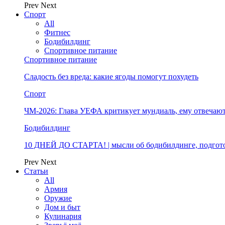
Prev
Next
Спорт
All
Фитнес
Бодибилдинг
Спортивное питание
Спортивное питание
Сладость без вреда: какие ягоды помогут похудеть
Спорт
ЧМ-2026: Глава УЕФА критикует мундиаль, ему отвечают
Бодибилдинг
10 ДНЕЙ ДО СТАРТА! | мысли об бодибилдинге, подгото
Prev
Next
Статьи
All
Армия
Оружие
Дом и быт
Кулинария