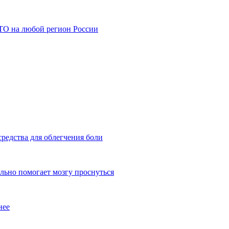
АТО на любой регион России
редства для облегчения боли
льно помогает мозгу проснуться
нее