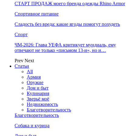
СТАРТ ПРОДАЖ моего бренда одежды Rhino Armor
Спортивное питание
Сладость без вреда: какие ягоды помогут похудеть
Спорт
ЧМ-2026: Глава УЕФА критикует мундиаль, ему
отвечают не только «письмом 13-и», но и…
Prev
Next
Статьи
All
Армия
Оружие
Дом и быт
Кулинария
Зверьё моё
Недвижимость
Благотворительность
Благотворительность
Собака и курица
Дом и быт