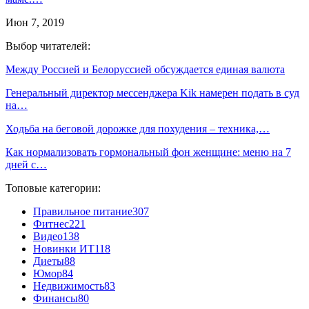
Июн 7, 2019
Выбор читателей:
Между Россией и Белоруссией обсуждается единая валюта
Генеральный директор мессенджера Kik намерен подать в суд
на…
Ходьба на беговой дорожке для похудения – техника,…
Как нормализовать гормональный фон женщине: меню на 7
дней с…
Топовые категории:
Правильное питание
307
Фитнес
221
Видео
138
Новинки ИТ
118
Диеты
88
Юмор
84
Недвижимость
83
Финансы
80