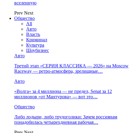
вселенную
Prev
Next
Общество
All
Авто
Власть
Криминал
Культура
Шоубизнес
Авто
Третий этап «СЕРИЯ КЛАССИКА — 2026» на Moscow
Raceway — ретро‑атмосфера, зрелищные…
Авто
«Волга» за 4 миллиона — не предел, Senat за 12
миллионов «от Мантурова» — вот это…
Общество
Либо лодыри, либо трудоголики: Зачем россиянам
понадобилась четырехдневная рабочая…
Prev
Next