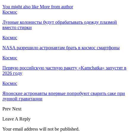
You might also like
More from author
Космос
Лунные колонисты будут обрабатывать одежду плазмой
вместо стирки
Космос
NASA разрешило астронавтам брать в космос смартфоны
Космос
Первую российскую частную ракету «Kamchatka» запустят в
2026 году
Космос
Японские астронавты впервые попробуют сварить саке при
лунной гравитации
Prev
Next
Leave A Reply
Your email address will not be published.