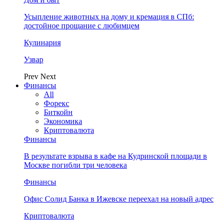
Усыпление животных на дому и кремация в СПб:
достойное прощание с любимцем
Кулинария
Узвар
Prev
Next
Финансы
All
Форекс
Биткойн
Экономика
Криптовалюта
Финансы
В результате взрыва в кафе на Кудринской площади в
Москве погибли три человека
Финансы
Офис Солид Банка в Ижевске переехал на новый адрес
Криптовалюта