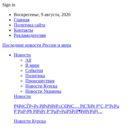
Sign in
Воскресенье, 9 августа, 2026
Главная
Политика сайта
Контакты
Рекламодателям
Последние новости России и мира
Новости
All
В мире
События
Политика
Происшествия
Новости Курска
Новости Украины
Новости
Р§РёСЃР»Рѕ РїРѕРіРёР±С€РёС… РїСЂРё Р°С‚Р°РєРµ
Р‘РџР›Рђ РїРѕРґ Р“РµР»РµРЅРґР¶РёРєРѕРј…
Новости Курска