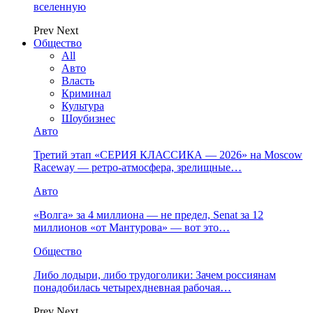
вселенную
Prev
Next
Общество
All
Авто
Власть
Криминал
Культура
Шоубизнес
Авто
Третий этап «СЕРИЯ КЛАССИКА — 2026» на Moscow
Raceway — ретро‑атмосфера, зрелищные…
Авто
«Волга» за 4 миллиона — не предел, Senat за 12
миллионов «от Мантурова» — вот это…
Общество
Либо лодыри, либо трудоголики: Зачем россиянам
понадобилась четырехдневная рабочая…
Prev
Next