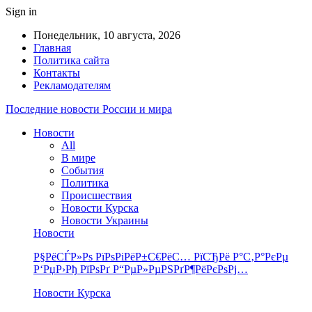
Sign in
Понедельник, 10 августа, 2026
Главная
Политика сайта
Контакты
Рекламодателям
Последние новости России и мира
Новости
All
В мире
События
Политика
Происшествия
Новости Курска
Новости Украины
Новости
Р§РёСЃР»Рѕ РїРѕРіРёР±С€РёС… РїСЂРё Р°С‚Р°РєРµ
Р‘РџР›Рђ РїРѕРґ Р“РµР»РµРЅРґР¶РёРєРѕРј…
Новости Курска