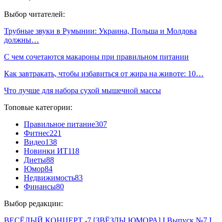
Выбор читателей:
Трубные звуки в Румынии: Украина, Польша и Молдова
должны…
С чем сочетаются макароны при правильном питании
Как завтракать, чтобы избавиться от жира на животе: 10…
Что лучше для набора сухой мышечной массы
Топовые категории:
Правильное питание
307
Фитнес
221
Видео
138
Новинки ИТ
118
Диеты
88
Юмор
84
Недвижимость
83
Финансы
80
Выбор редакции:
ВЕСЁЛЫЙ КОНЦЕРТ -7 [ЗВЁЗДЫ ЮМОРА] I Выпуск №7 I