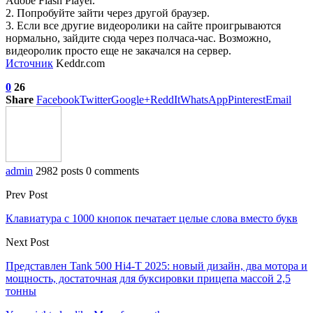
Adobe Flash Player.
2. Попробуйте зайти через другой браузер.
3. Если все другие видеоролики на сайте проигрываются
нормально, зайдите сюда через полчаса-час. Возможно,
видеоролик просто еще не закачался на сервер.
Источник
Keddr.com
0
26
Share
Facebook
Twitter
Google+
ReddIt
WhatsApp
Pinterest
Email
admin
2982 posts
0 comments
Prev Post
Клавиатура с 1000 кнопок печатает целые слова вместо букв
Next Post
Представлен Tank 500 Hi4-T 2025: новый дизайн, два мотора и
мощность, достаточная для буксировки прицепа массой 2,5
тонны