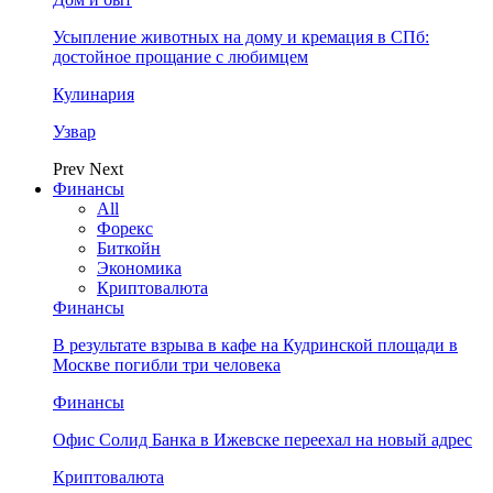
Усыпление животных на дому и кремация в СПб:
достойное прощание с любимцем
Кулинария
Узвар
Prev
Next
Финансы
All
Форекс
Биткойн
Экономика
Криптовалюта
Финансы
В результате взрыва в кафе на Кудринской площади в
Москве погибли три человека
Финансы
Офис Солид Банка в Ижевске переехал на новый адрес
Криптовалюта