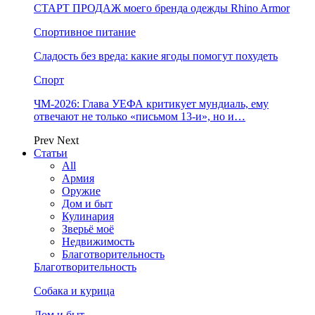
СТАРТ ПРОДАЖ моего бренда одежды Rhino Armor
Спортивное питание
Сладость без вреда: какие ягоды помогут похудеть
Спорт
ЧМ-2026: Глава УЕФА критикует мундиаль, ему
отвечают не только «письмом 13-и», но и…
Prev
Next
Статьи
All
Армия
Оружие
Дом и быт
Кулинария
Зверьё моё
Недвижимость
Благотворительность
Благотворительность
Собака и курица
Дом и быт