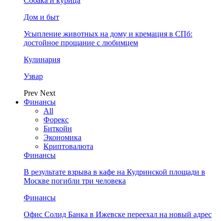
Собака и курица
Дом и быт
Усыпление животных на дому и кремация в СПб:
достойное прощание с любимцем
Кулинария
Узвар
Prev
Next
Финансы
All
Форекс
Биткойн
Экономика
Криптовалюта
Финансы
В результате взрыва в кафе на Кудринской площади в
Москве погибли три человека
Финансы
Офис Солид Банка в Ижевске переехал на новый адрес