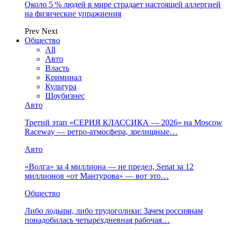
Около 5 % людей в мире страдает настоящей аллергией
на физические упражнения
Prev
Next
Общество
All
Авто
Власть
Криминал
Культура
Шоубизнес
Авто
Третий этап «СЕРИЯ КЛАССИКА — 2026» на Moscow
Raceway — ретро‑атмосфера, зрелищные…
Авто
«Волга» за 4 миллиона — не предел, Senat за 12
миллионов «от Мантурова» — вот это…
Общество
Либо лодыри, либо трудоголики: Зачем россиянам
понадобилась четырехдневная рабочая…