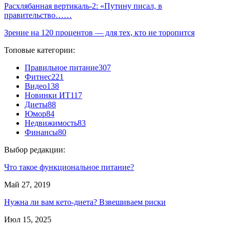
Расхлябанная вертикаль-2: «Путину писал, в
правительство……
Зрение на 120 процентов — для тех, кто не торопится
Топовые категории:
Правильное питание
307
Фитнес
221
Видео
138
Новинки ИТ
117
Диеты
88
Юмор
84
Недвижимость
83
Финансы
80
Выбор редакции:
Что такое функциональное питание?
Май 27, 2019
Нужна ли вам кето-диета? Взвешиваем риски
Июл 15, 2025