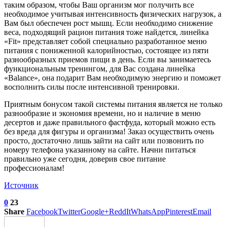
таким образом, чтобы Ваш организм мог получить все
необходимое учитывая интенсивность физических нагрузок, а
Вам был обеспечен рост мышц. Если необходимо снижение
веса, подходящий рацион питания тоже найдется, линейка
«Fit» представляет собой специально разработанное меню
питания с пониженной калорийностью, состоящее из пяти
разнообразных приемов пищи в день. Если вы занимаетесь
функциональным тренингом, для Вас создана линейка
«Balance», она подарит Вам необходимую энергию и поможет
восполнить силы после интенсивной тренировки.
Приятным бонусом такой системы питания является не только
разнообразие и экономия времени, но и наличие в меню
десертов и даже правильного фастфуда, который можно есть
без вреда для фигуры и организма! Заказ осуществить очень
просто, достаточно лишь зайти на сайт или позвонить по
номеру телефона указанному на сайте. Начни питаться
правильно уже сегодня, доверив свое питание
профессионалам!
Источник
0
23
Share
Facebook
Twitter
Google+
ReddIt
WhatsApp
Pinterest
Email