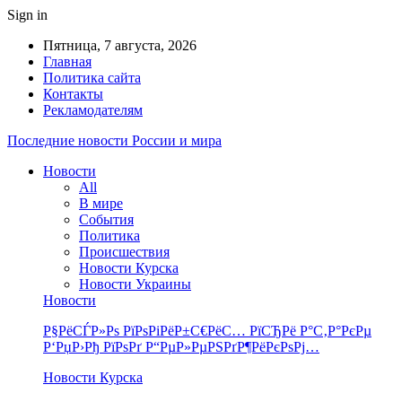
Sign in
Пятница, 7 августа, 2026
Главная
Политика сайта
Контакты
Рекламодателям
Последние новости России и мира
Новости
All
В мире
События
Политика
Происшествия
Новости Курска
Новости Украины
Новости
Р§РёСЃР»Рѕ РїРѕРіРёР±С€РёС… РїСЂРё Р°С‚Р°РєРµ
Р‘РџР›Рђ РїРѕРґ Р“РµР»РµРЅРґР¶РёРєРѕРј…
Новости Курска