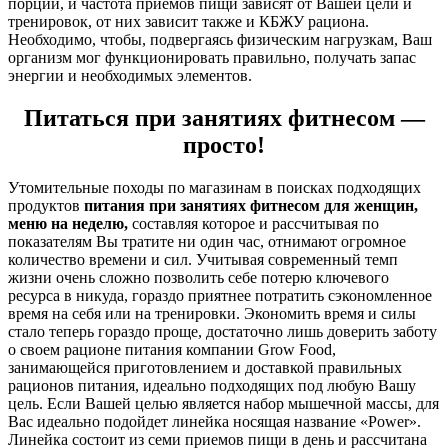
порций, и частота приемов пищи зависят от Вашей цели и
тренировок, от них зависит также и КБЖУ рациона.
Необходимо, чтобы, подвергаясь физическим нагрузкам, Ваш
организм мог функционировать правильно, получать запас
энергии и необходимых элементов.
Питаться при занятиях фитнесом —
просто!
Утомительные походы по магазинам в поисках подходящих
продуктов
питания при занятиях фитнесом для женщин,
меню на неделю,
составляя которое и рассчитывая по
показателям Вы тратите ни один час, отнимают огромное
количество времени и сил. Учитывая современный темп
жизни очень сложно позволить себе потерю ключевого
ресурса в никуда, гораздо приятнее потратить сэкономленное
время на себя или на тренировки. Экономить время и силы
стало теперь гораздо проще, достаточно лишь доверить заботу
о своем рационе питания компании Grow Food,
занимающейся приготовлением и доставкой правильных
рационов питания, идеально подходящих под любую Вашу
цель. Если Вашей целью является набор мышечной массы, для
Вас идеально подойдет линейка носящая название «Power».
Линейка состоит из семи приемов пищи в день и рассчитана