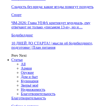
Сладость без вреда: какие ягоды помогут похудеть
Спорт
ЧМ-2026: Глава УЕФА критикует мундиаль, ему
отвечают не только «письмом 13-и», но и…
Бодибилдинг
10 ДНЕЙ ДО СТАРТА! | мысли об бодибилдинге,
подготовке | План питания
Prev
Next
Статьи
All
Армия
Оружие
Дом и быт
Кулинария
Зверьё моё
Недвижимость
Благотворительность
Благотворительность