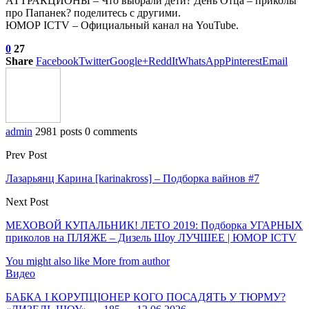
АТТРАКЦИОНЫ – Что выбрали дети? День Отца – приколы
про Папанек? поделитесь с другими.
ЮМОР ICTV – Официальный канал на YouTube.
0
27
Share
Facebook
Twitter
Google+
ReddIt
WhatsApp
Pinterest
Email
admin
2981 posts
0 comments
Prev Post
Лазарьянц Карина [karinakross] – Подборка вайнов #7
Next Post
МЕХОВОЙ КУПАЛЬНИК! ЛЕТО 2019: Подборка УГАРНЫХ
приколов на ПЛЯЖЕ – Дизель Шоу ЛУЧШЕЕ | ЮМОР ICTV
You might also like
More from author
Видео
БАБКА І КОРУПЦІОНЕР КОГО ПОСАДЯТЬ У ТЮРМУ?