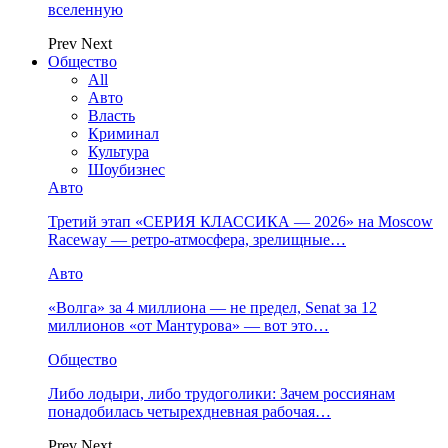
вселенную
Prev
Next
Общество
All
Авто
Власть
Криминал
Культура
Шоубизнес
Авто
Третий этап «СЕРИЯ КЛАССИКА — 2026» на Moscow
Raceway — ретро‑атмосфера, зрелищные…
Авто
«Волга» за 4 миллиона — не предел, Senat за 12
миллионов «от Мантурова» — вот это…
Общество
Либо лодыри, либо трудоголики: Зачем россиянам
понадобилась четырехдневная рабочая…
Prev
Next