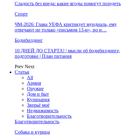
Сладость без вреда: какие ягоды помогут похудеть
Спорт
ЧМ-2026: Глава УЕФА критикует мундиаль, ему
отвечают не только «письмом 13-и», но и…
Бодибилдинг
10 ДНЕЙ ДО СТАРТА! | мысли об бодибилдинге,
подготовке | План питания
Prev
Next
Статьи
All
Армия
Оружие
Дом и быт
Кулинария
Зверьё моё
Недвижимость
Благотворительность
Благотворительность
Собака и курица