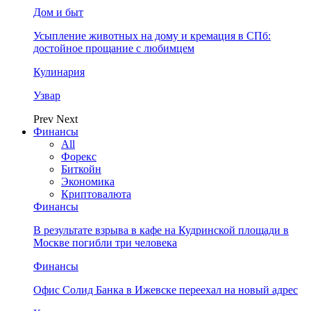
Дом и быт
Усыпление животных на дому и кремация в СПб:
достойное прощание с любимцем
Кулинария
Узвар
Prev
Next
Финансы
All
Форекс
Биткойн
Экономика
Криптовалюта
Финансы
В результате взрыва в кафе на Кудринской площади в
Москве погибли три человека
Финансы
Офис Солид Банка в Ижевске переехал на новый адрес