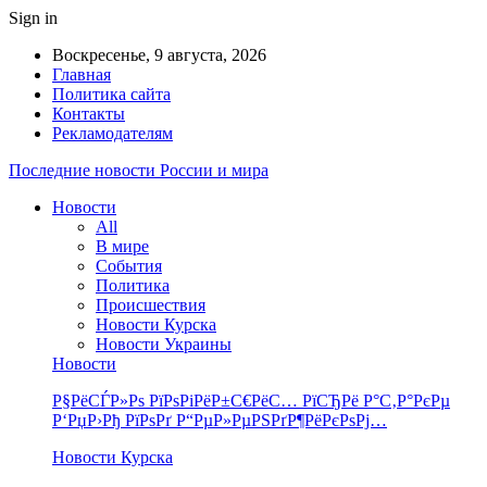
Sign in
Воскресенье, 9 августа, 2026
Главная
Политика сайта
Контакты
Рекламодателям
Последние новости России и мира
Новости
All
В мире
События
Политика
Происшествия
Новости Курска
Новости Украины
Новости
Р§РёСЃР»Рѕ РїРѕРіРёР±С€РёС… РїСЂРё Р°С‚Р°РєРµ
Р‘РџР›Рђ РїРѕРґ Р“РµР»РµРЅРґР¶РёРєРѕРј…
Новости Курска