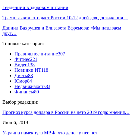
Тенденции в здоровом питании
Трамп заявил, что дает России 10-12 дней для достижения…
Даниил Вахрушев и Елизавета Ефремова: «Мы называем
друг…
Топовые категории:
Правильное питание
307
Фитнес
221
Видео
138
Новинки ИТ
118
Диеты
88
Юмор
84
Недвижимость
83
Финансы
80
Выбор редакции:
Прогноз курса доллара в России на лето 2019 года: мнения…
Июн 6, 2019
Украина намекнула МВФ, что денег у нее нет