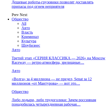
Дешевые роботы-грузовики позволят доставлять
припасы под огнем неприятеля
Prev
Next
Общество
All
Авто
Власть
Криминал
Культура
Шоубизнес
Авто
Третий этап «СЕРИЯ КЛАССИКА — 2026» на Moscow
Raceway — ретро‑атмосфера, зрелищные…
Авто
«Волга» за 4 миллиона — не предел, Senat за 12
миллионов «от Мантурова» — вот это…
Общество
Либо лодыри, либо трудоголики: Зачем россиянам
понадобилась четырехдневная рабочая…