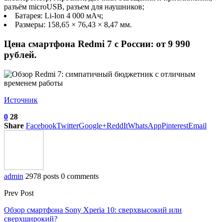
разъём microUSB, разъем для наушников;
Батарея: Li-Ion 4 000 мАч;
Размеры: 158,65 × 76,43 × 8,47 мм.
Цена смартфона Redmi 7 с России: от 9 990
рублей.
Источник
0
28
Share
Facebook
Twitter
Google+
ReddIt
WhatsApp
Pinterest
Email
admin
2978 posts
0 comments
Prev Post
Обзор смартфона Sony Xperia 10: сверхвысокий или
сверхширокий?