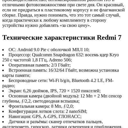
отличными фотовозможностями при свете дня. Он красивый,
если не придраться к пластиковому корпусу и не флагманской
сборке. Правда, нужно понимать, что это тот самый случай,
когда практически к любому комплименту в сторону
устройства нужно добавлять «за свою цену».
Технические характеристики Redmi 7
ОС: Android 9.0 Pie с оболочкой MIUI 10;
Процессор: Qualcomm Snapdragon 632: восемь ядер Kryo
250 с частотой 1,8 ГГц, Adreno 506;
Оперативная память: 2/3 Гбайт;
Встроенная память: 16/32/64 Гбайт, возможна установка
карты памяти;
Беспроводные сети: Wi-Fi b/g/n, Bluetooth 4.2 LE, FM-
радио;
Экран: 6,26 дюймов, IPS, 720 × 1520 пикселей;
Основная камера (двойной модуль): 12 Мп + 2 Мп сенсор
глубины, ƒ/2,2, светодиодная вспышка;
Фронтальная камера: 8 Мп, ƒ/2,0;
Конфигурация лотков слота: 2 nanoSIM;
Навигация: GPS, A-GPS, ГЛОНАСС;
Датчики и разъёмы: сканер отпечатков пальцев,
акселерометр, гироскоп, датчики освещения и приближения,