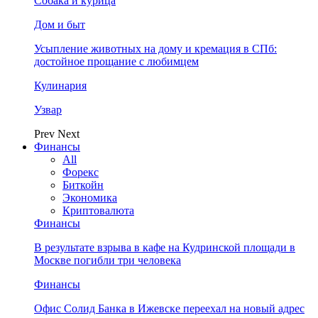
Собака и курица
Дом и быт
Усыпление животных на дому и кремация в СПб:
достойное прощание с любимцем
Кулинария
Узвар
Prev
Next
Финансы
All
Форекс
Биткойн
Экономика
Криптовалюта
Финансы
В результате взрыва в кафе на Кудринской площади в
Москве погибли три человека
Финансы
Офис Солид Банка в Ижевске переехал на новый адрес