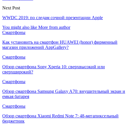
Next Post
WWDC 2019: по следам сочной презентации Apple
You might also like
More from author
Смартфоны
Как установить на смартфон HUAWEI (honor) фирменный
магазин приложений AppGallery?
Смартфоны
Обзор смартфона Sony Xperia 10: сверхвысокий или
сверхширокий?
Смартфоны
Обзор смартфона Samsung Galaxy A70: внушительный экран и
емкая батарея
Смартфоны
Обзор смартфона Xiaomi Redmi Note 7: 48-мегапиксельный
бюджетник