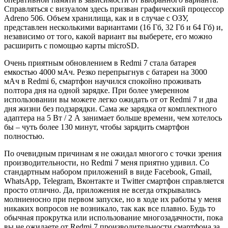
Справляться с визуалом здесь призван графический процессор
Adreno 506. Объем хранилища, как и в случае с ОЗУ,
представлен несколькими вариантами (16 Гб, 32 Гб и 64 Гб) и,
независимо от того, какой вариант вы выберете, его можно
расширить с помощью карты microSD.
Очень приятным обновлением в Redmi 7 стала батарея
емкостью 4000 мАч. Резко перепрыгнув с батареи на 3000
мАч в Redmi 6, смартфон научился спокойно проживать
полтора дня на одной зарядке. При более умеренном
использовании вы можете легко ожидать от от Redmi 7 и два
дня жизни без подзарядки. Сама же зарядка от комплектного
адаптера на 5 Вт / 2 А занимает больше времени, чем хотелось
бы – чуть более 130 минут, чтобы зарядить смартфон
полностью.
По очевидным причинам я не ожидал многого с точки зрения
производительности, но Redmi 7 меня приятно удивил. Со
стандартным набором приложений в виде Facebook, Gmail,
WhatsАpp, Telegram, Вконтакте и Twitter смартфон справляется
просто отлично. Да, приложения не всегда открывались
молниеносно при первом запуске, но в ходе их работы у меня
никаких вопросов не возникало, так как все плавно. Будь то
обычная прокрутка или использование многозадачности, пока
вы не ожидаете от Redmi 7 производительности смартфона за