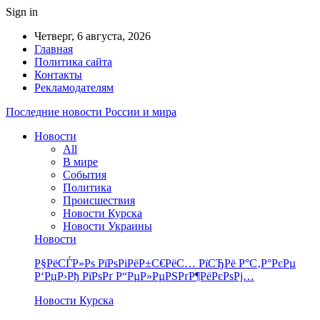
Sign in
Четверг, 6 августа, 2026
Главная
Политика сайта
Контакты
Рекламодателям
Последние новости России и мира
Новости
All
В мире
События
Политика
Происшествия
Новости Курска
Новости Украины
Новости
Р§РёСЃР»Рѕ РїРѕРіРёР±С€РёС… РїСЂРё Р°С‚Р°РєРµ
Р‘РџР›Рђ РїРѕРґ Р“РµР»РµРЅРґР¶РёРєРѕРј…
Новости Курска