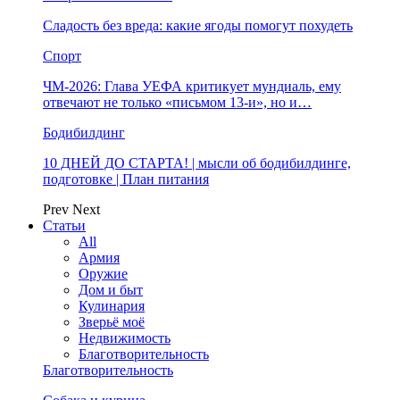
Сладость без вреда: какие ягоды помогут похудеть
Спорт
ЧМ-2026: Глава УЕФА критикует мундиаль, ему
отвечают не только «письмом 13-и», но и…
Бодибилдинг
10 ДНЕЙ ДО СТАРТА! | мысли об бодибилдинге,
подготовке | План питания
Prev
Next
Статьи
All
Армия
Оружие
Дом и быт
Кулинария
Зверьё моё
Недвижимость
Благотворительность
Благотворительность