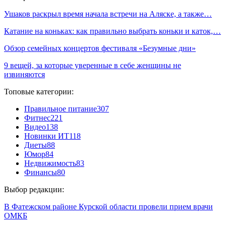
Ушаков раскрыл время начала встречи на Аляске, а также…
Катание на коньках: как правильно выбрать коньки и каток,…
Обзор семейных концертов фестиваля «Безумные дни»
9 вещей, за которые уверенные в себе женщины не
извиняются
Топовые категории:
Правильное питание
307
Фитнес
221
Видео
138
Новинки ИТ
118
Диеты
88
Юмор
84
Недвижимость
83
Финансы
80
Выбор редакции:
В Фатежском районе Курской области провели прием врачи
ОМКБ