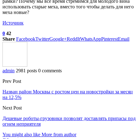
рамки? Почему мы все время стремимся для молодого вина
использовать старые меха, вместо того чтобы делать для него
меха новые?
Источник
0
42
Share
Facebook
Twitter
Google+
ReddIt
WhatsApp
Pinterest
Email
admin
2981 posts
0 comments
Prev Post
Назван район Москвы с ростом цен на новостройки за месяц
на 12,5%
Next Post
Дешевые роботы-грузовики позволят доставлять припасы под
огнем неприятеля
You might also like
More from author