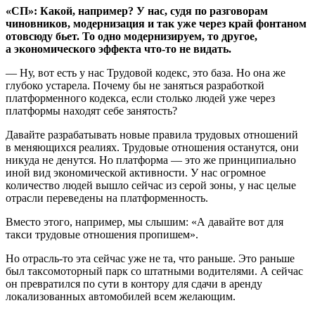
«СП»: Какой, например? У нас, судя по разговорам
чиновников, модернизация и так уже через край фонтаном
отовсюду бьет. То одно модернизируем, то другое,
а экономического эффекта что-то не видать.
— Ну, вот есть у нас Трудовой кодекс, это база. Но она же
глубоко устарела. Почему бы не заняться разработкой
платформенного кодекса, если столько людей уже через
платформы находят себе занятость?
Давайте разрабатывать новые правила трудовых отношений
в меняющихся реалиях. Трудовые отношения останутся, они
никуда не денутся. Но платформа — это же принципиально
иной вид экономической активности. У нас огромное
количество людей вышло сейчас из серой зоны, у нас целые
отрасли переведены на платформенность.
Вместо этого, например, мы слышим: «А давайте вот для
такси трудовые отношения пропишем».
Но отрасль-то эта сейчас уже не та, что раньше. Это раньше
был таксомоторный парк со штатными водителями. А сейчас
он превратился по сути в контору для сдачи в аренду
локализованных автомобилей всем желающим.