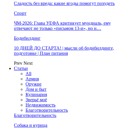
Сладость без вреда: какие ягоды помогут похудеть
Спорт
ЧМ-2026: Глава УЕФА критикует мундиаль, ему
отвечают не только «письмом 13-и», но и…
Бодибилдинг
10 ДНЕЙ ДО СТАРТА! | мысли об бодибилдинге,
подготовке | План питания
Prev
Next
Статьи
All
Армия
Оружие
Дом и быт
Кулинария
Зверьё моё
Недвижимость
Благотворительность
Благотворительность
Собака и курица