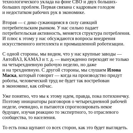
технологического уклада на фоне СВО и двух больших-
больших проблем. Первая связана с кадровым голодом
и недостатком рабочих рук в экономике.
Вторая — с дико сужающимся в силу санкций
потребительским рынком. У нас сильно падает
потребительская активность, меняется структура потребления.
И плюс к этому у нас обсуждаются вопросы внедрения
искусственного интеллекта и промышленной роботизации.
С одной стороны, мы видим, что у нас крупные заводы —
АвтоВАЗ, КАМАЗ и т. д. — вынужденно переходят не только
на четырехдневную рабочую неделю, но даже
и на трехдневную. С другой стороны, мы слушаем
Илона
Маска
, который говорит — когда на производство придут
роботы, человеческий труд не будет так востребован
в экономике, как сейчас.
Уже понятно, что мы к этому идем, правда, пока потихонечку.
Поэтому инициаторы разговоров о четырехдневной рабочей
неделе, очевидно, и пытаются спрогнозировать некое
будущее, изучая реакцию то экспертного, то отраслевого
сообщества, то населения.
То есть пока щупают со всех сторон, как это будет выглядеть.