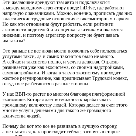
Эти желающие арендуют там авто и подключаются
к международному агрегатору вроде inDrive, где работают
напрямую с заказчиками. Можно, конечно, прописать для них
классические трудовые отношения с таксомоторным парком.
Но как эти отношения будут работать, если рейтинги
активности водителей и их оценка заказчиками окажутся
низкими, и поэтому агрегатор попросту не будет давать
им заказы?
Это раньше не все люди могли позволить себе пользоваться
услугами такси, да и самих таксистов было не много.
А сейчас и таксистов полно, и услуга дешевая. Отрасль
развивается уже как экосистема, со своими надстройками,
самонастройками. И когда в такую экосистему приходит
жесткое регулирование, как предписывает Трудовой кодекс,
оттуда все разбегаются в разные стороны.
У нас ВВП-то растет во многом благодаря платформенной
экономике. Которая дает возможность зарабатывать
громадному количеству людей. Которая делает за счет этого
многие услуги дешевыми для такого же громадного
количества людей.
Почему бы вот это все не развивать в лучшую сторону,
а не пытаться, как происходит сейчас, загонять в старые