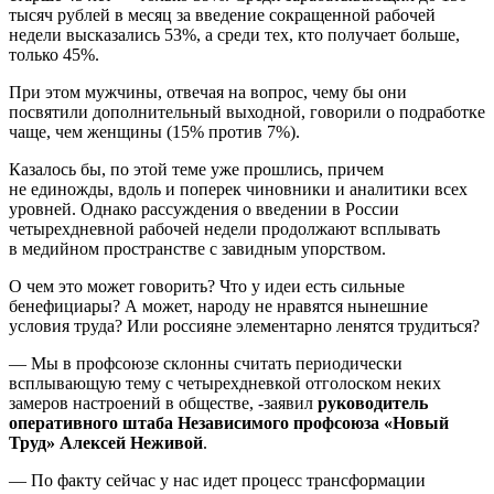
тысяч рублей в месяц за введение сокращенной рабочей
недели высказались 53%, а среди тех, кто получает больше,
только 45%.
При этом мужчины, отвечая на вопрос, чему бы они
посвятили дополнительный выходной, говорили о подработке
чаще, чем женщины (15% против 7%).
Казалось бы, по этой теме уже прошлись, причем
не единожды, вдоль и поперек чиновники и аналитики всех
уровней. Однако рассуждения о введении в России
четырехдневной рабочей недели продолжают всплывать
в медийном пространстве с завидным упорством.
О чем это может говорить? Что у идеи есть сильные
бенефициары? А может, народу не нравятся нынешние
условия труда? Или россияне элементарно ленятся трудиться?
— Мы в профсоюзе склонны считать периодически
всплывающую тему с четырехдневкой отголоском неких
замеров настроений в обществе, -заявил
руководитель
оперативного штаба Независимого профсоюза «Новый
Труд» Алексей Неживой
.
— По факту сейчас у нас идет процесс трансформации