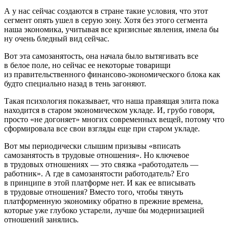
А у нас сейчас создаются в стране такие условия, что этот
сегмент опять ушел в серую зону. Хотя без этого сегмента
наша экономика, учитывая все кризисные явления, имела бы
ну очень бледный вид сейчас.
Вот эта самозанятость, она начала было вытягивать все
в белое поле, но сейчас ее некоторые товарищи
из правительственного финансово-экономического блока как
будто специально назад в тень загоняют.
Такая психология показывает, что наша правящая элита пока
находится в старом экономическом укладе. И, грубо говоря,
просто «не догоняет» многих современных вещей, потому что
сформировала все свои взгляды еще при старом укладе.
Вот мы периодически слышим призывы «вписать
самозанятость в трудовые отношения». Но ключевое
в трудовых отношениях — это связка «работодатель —
работник». А где в самозанятости работодатель? Его
в принципе в этой платформе нет. И как ее вписывать
в трудовые отношения? Вместо того, чтобы тянуть
платформенную экономику обратно в прежние времена,
которые уже глубоко устарели, лучше бы модернизацией
отношений занялись.