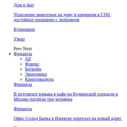
Дом и быт
Усыпление животных на дому и кремация в СПб:
достойное прощание с любимцем
Кулинария
Узвар
Prev
Next
Финансы
All
Форекс
Биткойн
Экономика
Криптовалюта
Финансы
В результате взрыва в кафе на Кудринской площади в
Москве погибли три человека
Финансы
Офис Солид Банка в Ижевске переехал на новый адрес