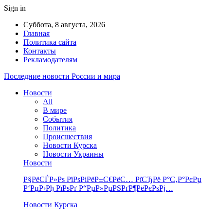
Sign in
Суббота, 8 августа, 2026
Главная
Политика сайта
Контакты
Рекламодателям
Последние новости России и мира
Новости
All
В мире
События
Политика
Происшествия
Новости Курска
Новости Украины
Новости
Р§РёСЃР»Рѕ РїРѕРіРёР±С€РёС… РїСЂРё Р°С‚Р°РєРµ
Р‘РџР›Рђ РїРѕРґ Р“РµР»РµРЅРґР¶РёРєРѕРј…
Новости Курска