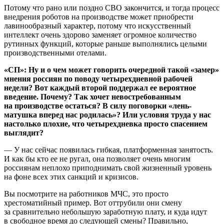
Потому что рано или поздно СВО закончится, и тогда процесс
внедрения роботов на производстве может приобрести
лавинообразный характер, потому что искусственный
интеллект очень здорово заменяет огромное количество
рутинных функций, которые раньше выполнялись целыми
производственными отелами.
«СП»: Ну и о чем может говорить очередной такой «замер»
мнения россиян по поводу четырехдневной рабочей
недели? Вот каждый второй поддержал ее вероятное
введение. Почему? Так хочет невостребованным
на производстве остаться? В силу поговорки «лень-
матушка вперед нас родилась»? Или условия труда у нас
настолько плохие, что четырехдневка просто спасением
выглядит?
— У нас сейчас появилась гибкая, платформенная занятость.
И как бы кто ее не ругал, она позволяет очень многим
россиянам неплохо приподнимать свой жизненный уровень
на фоне всех этих санкций и кризисов.
Вы посмотрите на работников МЧС, это просто
хрестоматийный пример. Вот оттрубили они смену
за сравнительно небольшую заработную плату, и куда идут
в свободное время до следующей смены? Правильно,