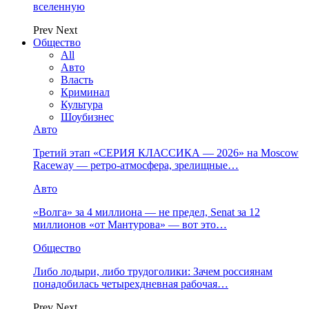
вселенную
Prev
Next
Общество
All
Авто
Власть
Криминал
Культура
Шоубизнес
Авто
Третий этап «СЕРИЯ КЛАССИКА — 2026» на Moscow
Raceway — ретро‑атмосфера, зрелищные…
Авто
«Волга» за 4 миллиона — не предел, Senat за 12
миллионов «от Мантурова» — вот это…
Общество
Либо лодыри, либо трудоголики: Зачем россиянам
понадобилась четырехдневная рабочая…
Prev
Next