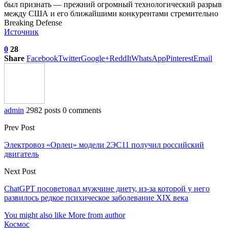
был признать — прежний огромный технологический разрыв
между США и его ближайшими конкурентами стремительно
Breaking Defense
Источник
0
28
Share
Facebook
Twitter
Google+
ReddIt
WhatsApp
Pinterest
Email
admin
2982 posts
0 comments
Prev Post
Электровоз «Орлец» модели 2ЭС11 получил российский
двигатель
Next Post
ChatGPT посоветовал мужчине диету, из-за которой у него
развилось редкое психическое заболевание XIX века
You might also like
More from author
Космос