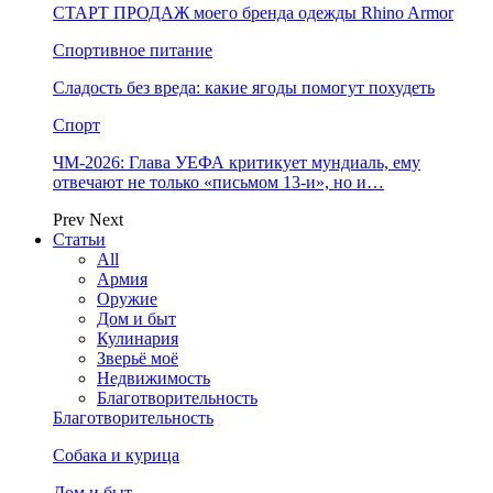
СТАРТ ПРОДАЖ моего бренда одежды Rhino Armor
Спортивное питание
Сладость без вреда: какие ягоды помогут похудеть
Спорт
ЧМ-2026: Глава УЕФА критикует мундиаль, ему
отвечают не только «письмом 13-и», но и…
Prev
Next
Статьи
All
Армия
Оружие
Дом и быт
Кулинария
Зверьё моё
Недвижимость
Благотворительность
Благотворительность
Собака и курица
Дом и быт