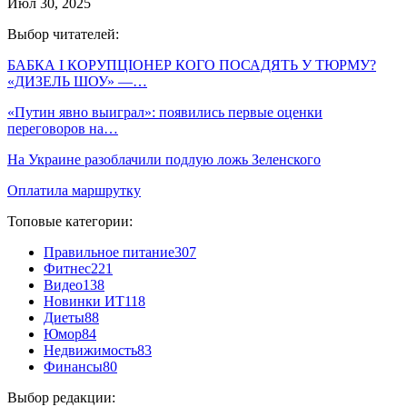
Июл 30, 2025
Выбор читателей:
БАБКА І КОРУПЦІОНЕР КОГО ПОСАДЯТЬ У ТЮРМУ?
«ДИЗЕЛЬ ШОУ» —…
«Путин явно выиграл»: появились первые оценки
переговоров на…
На Украине разоблачили подлую ложь Зеленского
Оплатила маршрутку
Топовые категории:
Правильное питание
307
Фитнес
221
Видео
138
Новинки ИТ
118
Диеты
88
Юмор
84
Недвижимость
83
Финансы
80
Выбор редакции: