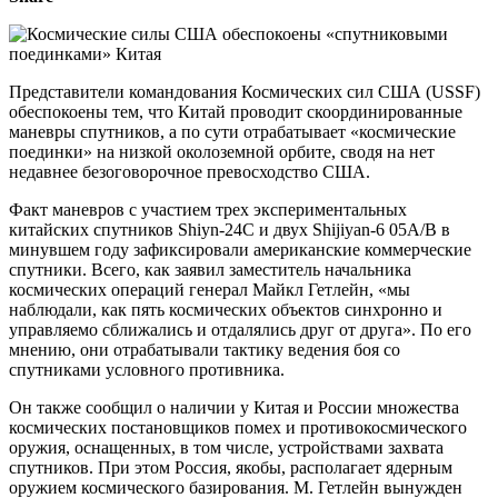
Представители командования Космических сил США (USSF)
обеспокоены тем, что Китай проводит скоординированные
маневры спутников, а по сути отрабатывает «космические
поединки» на низкой околоземной орбите, сводя на нет
недавнее безоговорочное превосходство США.
Факт маневров с участием трех экспериментальных
китайских спутников Shiyn-24C и двух Shijiyan-6 05A/B в
минувшем году зафиксировали американские коммерческие
спутники. Всего, как заявил заместитель начальника
космических операций генерал Майкл Гетлейн, «мы
наблюдали, как пять космических объектов синхронно и
управляемо сближались и отдалялись друг от друга». По его
мнению, они отрабатывали тактику ведения боя со
спутниками условного противника.
Он также сообщил о наличии у Китая и России множества
космических постановщиков помех и противокосмического
оружия, оснащенных, в том числе, устройствами захвата
спутников. При этом Россия, якобы, располагает ядерным
оружием космического базирования. М. Гетлейн вынужден