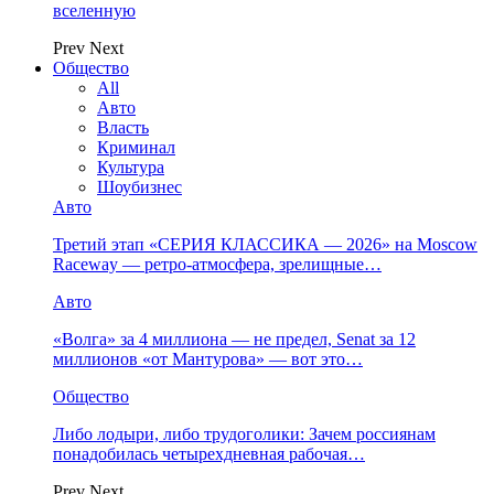
вселенную
Prev
Next
Общество
All
Авто
Власть
Криминал
Культура
Шоубизнес
Авто
Третий этап «СЕРИЯ КЛАССИКА — 2026» на Moscow
Raceway — ретро‑атмосфера, зрелищные…
Авто
«Волга» за 4 миллиона — не предел, Senat за 12
миллионов «от Мантурова» — вот это…
Общество
Либо лодыри, либо трудоголики: Зачем россиянам
понадобилась четырехдневная рабочая…
Prev
Next