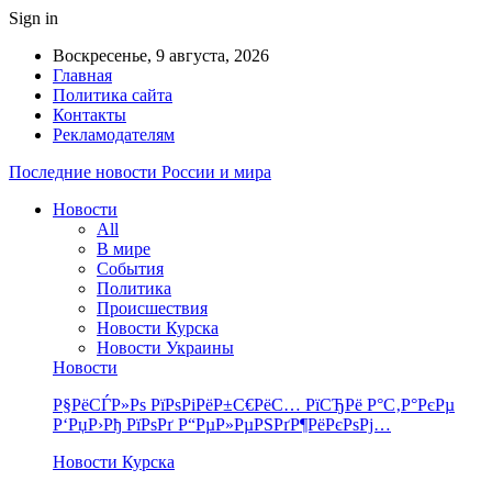
Sign in
Воскресенье, 9 августа, 2026
Главная
Политика сайта
Контакты
Рекламодателям
Последние новости России и мира
Новости
All
В мире
События
Политика
Происшествия
Новости Курска
Новости Украины
Новости
Р§РёСЃР»Рѕ РїРѕРіРёР±С€РёС… РїСЂРё Р°С‚Р°РєРµ
Р‘РџР›Рђ РїРѕРґ Р“РµР»РµРЅРґР¶РёРєРѕРј…
Новости Курска