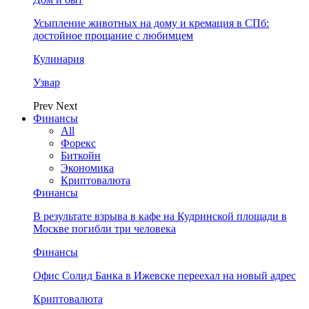
Усыпление животных на дому и кремация в СПб:
достойное прощание с любимцем
Кулинария
Узвар
Prev
Next
Финансы
All
Форекс
Биткойн
Экономика
Криптовалюта
Финансы
В результате взрыва в кафе на Кудринской площади в
Москве погибли три человека
Финансы
Офис Солид Банка в Ижевске переехал на новый адрес
Криптовалюта