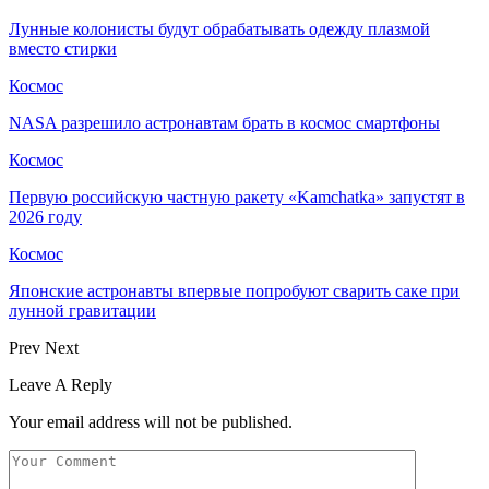
Лунные колонисты будут обрабатывать одежду плазмой
вместо стирки
Космос
NASA разрешило астронавтам брать в космос смартфоны
Космос
Первую российскую частную ракету «Kamchatka» запустят в
2026 году
Космос
Японские астронавты впервые попробуют сварить саке при
лунной гравитации
Prev
Next
Leave A Reply
Your email address will not be published.