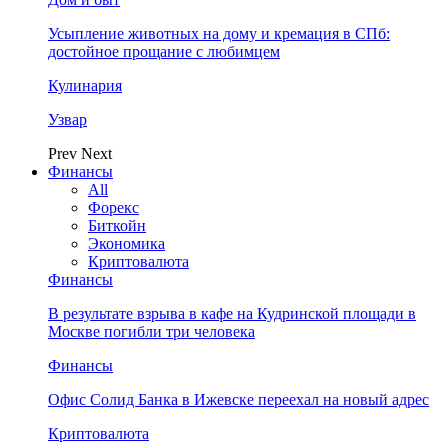
Усыпление животных на дому и кремация в СПб:
достойное прощание с любимцем
Кулинария
Узвар
Prev
Next
Финансы
All
Форекс
Биткойн
Экономика
Криптовалюта
Финансы
В результате взрыва в кафе на Кудринской площади в
Москве погибли три человека
Финансы
Офис Солид Банка в Ижевске переехал на новый адрес
Криптовалюта