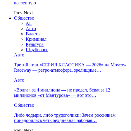
вселенную
Prev
Next
Общество
All
Авто
Власть
Криминал
Культура
Шоубизнес
Авто
Третий этап «СЕРИЯ КЛАССИКА — 2026» на Moscow
Raceway — ретро‑атмосфера, зрелищные…
Авто
«Волга» за 4 миллиона — не предел, Senat за 12
миллионов «от Мантурова» — вот это…
Общество
Либо лодыри, либо трудоголики: Зачем россиянам
понадобилась четырехдневная рабочая…
Prev
Next