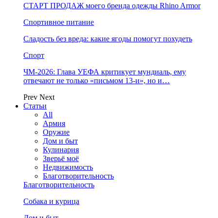
СТАРТ ПРОДАЖ моего бренда одежды Rhino Armor
Спортивное питание
Сладость без вреда: какие ягоды помогут похудеть
Спорт
ЧМ-2026: Глава УЕФА критикует мундиаль, ему
отвечают не только «письмом 13-и», но и…
Prev
Next
Статьи
All
Армия
Оружие
Дом и быт
Кулинария
Зверьё моё
Недвижимость
Благотворительность
Благотворительность
Собака и курица
Дом и быт