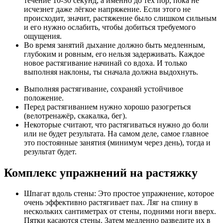
течение 10-30 секунд, а именно до тех пор, пока не
исчезнет даже лёгкое напряжение. Если этого не
происходит, значит, растяжение было слишком сильным
и его нужно ослабить, чтобы добиться требуемого
ощущения.
Во время занятий дыхание должно быть медленным,
глубоким и ровным, его нельзя задерживать. Каждое
новое растягивание начинай со вдоха. И только
выполняя наклоны, ты сначала должна выдохнуть.
Выполняя растягивание, сохраняй устойчивое
положение.
Перед растягиванием нужно хорошо разогреться
(велотренажёр, скакалка, бег).
Некоторые считают, что растягиваться нужно до боли
или не будет результата. На самом деле, самое главное
это постоянные занятия (минимум через день), тогда и
результат будет.
Комплекс упражнений на растяжку
Шпагат вдоль стены: Это простое упражнение, которое
очень эффективно растягивает пах. Ляг на спину в
нескольких сантиметрах от стены, подними ноги вверх.
Пятки касаются стены. Затем медленно разведите их в