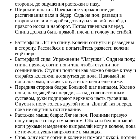
стороны, до ощущения растяжки в паху.
Широкий шпагат: Прекрасное упражнение для
растягивания паха и бёдер. Сядь на пол, разведи в
стороны ноги и старайся дотянуться левой рукой до
правого носка и наоборот. Потом тянешься вперёд.
Спина должна быть прямой, плечи и голову не сгибай.
Баттерфляй: Ляг на спину. Колени согнуты и разведены
в сторону. Расслабься и попытайтесь развести колени
ещё шире.
Баттерфляй сидя: Упражнение “Лягушка”. Сидя на полу,
спина прямая, согни ноги так, чтобы ступни ног
соединились. Ступни подтяни как можно ближе к тазу и
старайся коленями дотянуться до пола. Нажимай на
ноги локтями, пытаясь опустить колени ещё ниже.
Передняя сторона бедра: Большой шаг выпадом. Колено
ноги, находящейся впереди, — над голеностопным
суставом, руки подпирают верхнюю часть туловища.
Опусти к полу голень другой ноги. Двигай таз вперед,
пока не ощутишь потягивание.
Растяжка мышц бедра: Ляг на пол. Подними правую
ногу вверх с согнутым коленом. Обхвати бедро правой
ноги руками и медленно выпрямляй ногу в колене, пока
не почувствуешь напряжение в мышцах.
Стоя, одну ногу согни в колене и помогая рукой, потяни