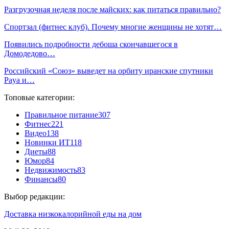
Разгрузочная неделя после майских: как питаться правильно?
Спортзал (фитнес клуб). Почему многие женщины не хотят…
Появились подробности дебоша скончавшегося в
Домодедово…
Российский «Союз» выведет на орбиту иранские спутники
Paya и…
Топовые категории:
Правильное питание
307
Фитнес
221
Видео
138
Новинки ИТ
118
Диеты
88
Юмор
84
Недвижимость
83
Финансы
80
Выбор редакции:
Доставка низкокалорийной еды на дом