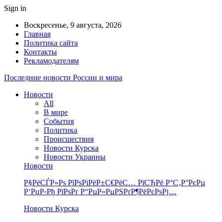
Sign in
Воскресенье, 9 августа, 2026
Главная
Политика сайта
Контакты
Рекламодателям
Последние новости России и мира
Новости
All
В мире
События
Политика
Происшествия
Новости Курска
Новости Украины
Новости
Р§РёСЃР»Рѕ РїРѕРіРёР±С€РёС… РїСЂРё Р°С‚Р°РєРµ
Р‘РџР›Рђ РїРѕРґ Р“РµР»РµРЅРґР¶РёРєРѕРј…
Новости Курска