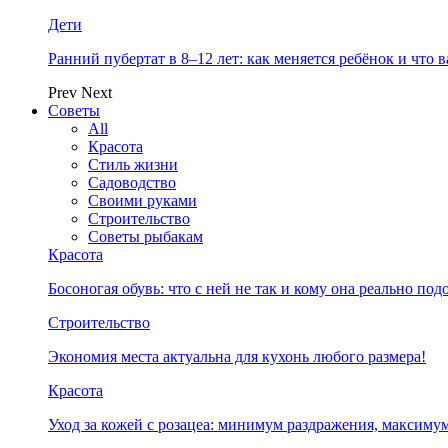
Дети
Ранний пубертат в 8–12 лет: как меняется ребёнок и что 
Prev
Next
Советы
All
Красота
Стиль жизни
Садоводство
Своими руками
Строительство
Советы рыбакам
Красота
Босоногая обувь: что с ней не так и кому она реально под
Строительство
Экономия места актуальна для кухонь любого размера!
Красота
Уход за кожей с розацеа: минимум раздражения, максимум