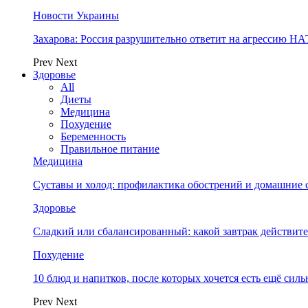
Новости Украины
Захарова: Россия разрушительно ответит на агрессию Н
Prev
Next
Здоровье
All
Диеты
Медицина
Похудение
Беременность
Правильное питание
Медицина
Суставы и холод: профилактика обострений и домашние с
Здоровье
Сладкий или сбалансированный: какой завтрак действите
Похудение
10 блюд и напитков, после которых хочется есть ещё силь
Prev
Next