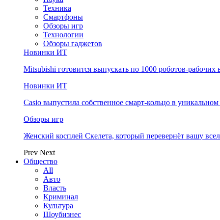
Техника
Смартфоны
Обзоры игр
Технологии
Обзоры гаджетов
Новинки ИТ
Mitsubishi готовится выпускать по 1000 роботов-рабочих 
Новинки ИТ
Casio выпустила собственное смарт-кольцо в уникальном
Обзоры игр
Женский косплей Скелета, который перевернёт вашу все
Prev
Next
Общество
All
Авто
Власть
Криминал
Культура
Шоубизнес