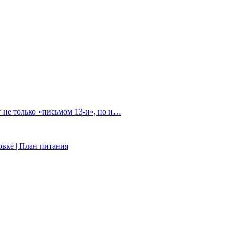
 не только «письмом 13-и», но и…
вке | План питания