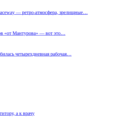
ceway — ретро‑атмосфера, зрелищные…
нов «от Мантурова» — вот это…
обилась четырехдневная рабочая…
итору, а к врачу