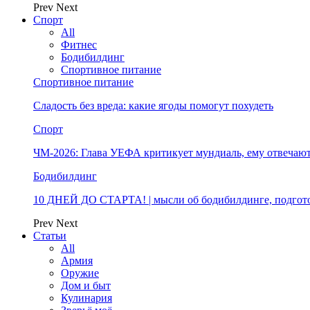
Prev
Next
Спорт
All
Фитнес
Бодибилдинг
Спортивное питание
Спортивное питание
Сладость без вреда: какие ягоды помогут похудеть
Спорт
ЧМ-2026: Глава УЕФА критикует мундиаль, ему отвечают
Бодибилдинг
10 ДНЕЙ ДО СТАРТА! | мысли об бодибилдинге, подгото
Prev
Next
Статьи
All
Армия
Оружие
Дом и быт
Кулинария