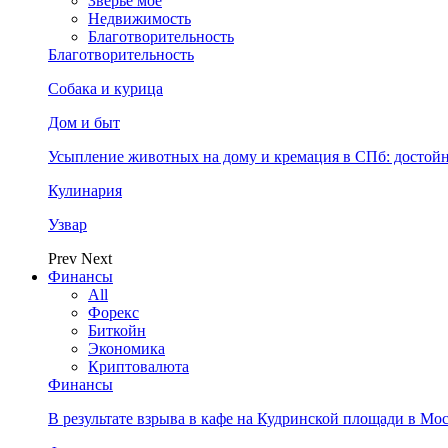
Зверьё моё
Недвижимость
Благотворительность
Благотворительность
Собака и курица
Дом и быт
Усыпление животных на дому и кремация в СПб: достой
Кулинария
Узвар
Prev
Next
Финансы
All
Форекс
Биткойн
Экономика
Криптовалюта
Финансы
В результате взрыва в кафе на Кудринской площади в Мо