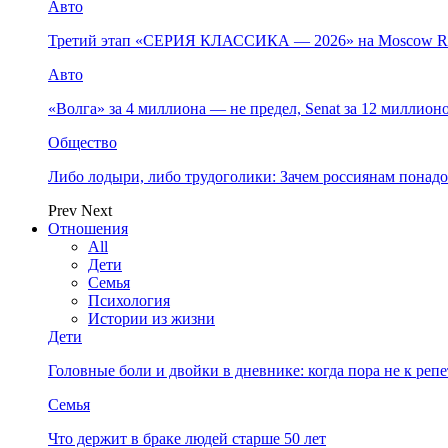
Авто
Третий этап «СЕРИЯ КЛАССИКА — 2026» на Moscow Ra
Авто
«Волга» за 4 миллиона — не предел, Senat за 12 миллио
Общество
Либо лодыри, либо трудоголики: Зачем россиянам понад
Prev
Next
Отношения
All
Дети
Семья
Психология
Истории из жизни
Дети
Головные боли и двойки в дневнике: когда пора не к репет
Семья
Что держит в браке людей старше 50 лет