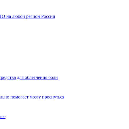
АТО на любой регион России
редства для облегчения боли
льно помогает мозгу проснуться
нее