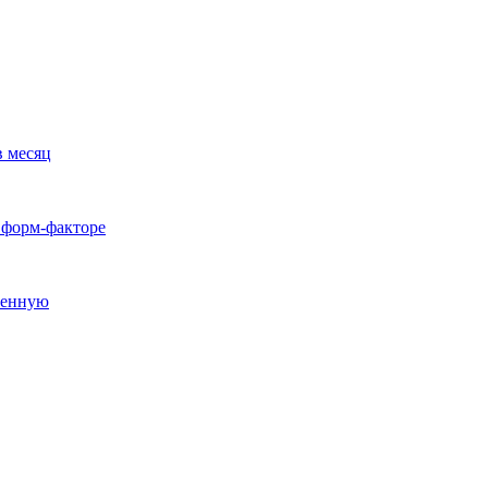
в месяц
 форм-факторе
ленную