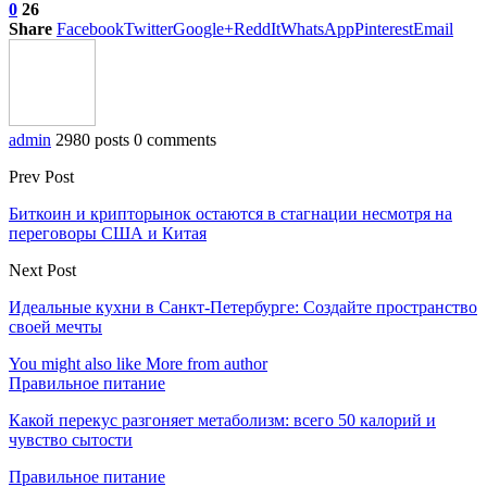
0
26
Share
Facebook
Twitter
Google+
ReddIt
WhatsApp
Pinterest
Email
admin
2980 posts
0 comments
Prev Post
Биткоин и крипторынок остаются в стагнации несмотря на
переговоры США и Китая
Next Post
Идеальные кухни в Санкт-Петербурге: Создайте пространство
своей мечты
You might also like
More from author
Правильное питание
Какой перекус разгоняет метаболизм: всего 50 калорий и
чувство сытости
Правильное питание