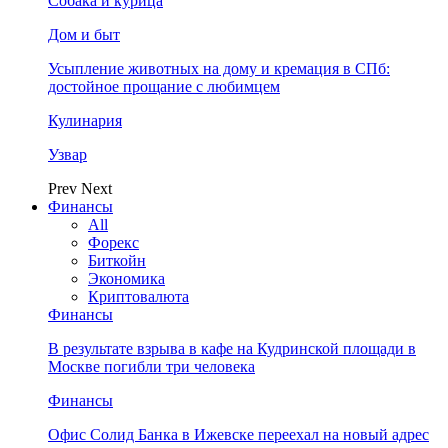
Собака и курица
Дом и быт
Усыпление животных на дому и кремация в СПб:
достойное прощание с любимцем
Кулинария
Узвар
Prev
Next
Финансы
All
Форекс
Биткойн
Экономика
Криптовалюта
Финансы
В результате взрыва в кафе на Кудринской площади в
Москве погибли три человека
Финансы
Офис Солид Банка в Ижевске переехал на новый адрес