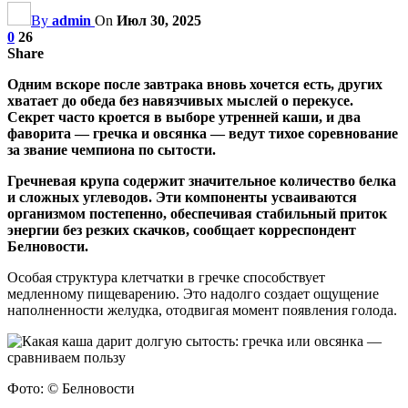
By
admin
On
Июл 30, 2025
0
26
Share
Одним вскоре после завтрака вновь хочется есть, других
хватает до обеда без навязчивых мыслей о перекусе.
Секрет часто кроется в выборе утренней каши, и два
фаворита — гречка и овсянка — ведут тихое соревнование
за звание чемпиона по сытости.
Гречневая крупа содержит значительное количество белка
и сложных углеводов. Эти компоненты усваиваются
организмом постепенно, обеспечивая стабильный приток
энергии без резких скачков, сообщает корреспондент
Белновости.
Особая структура клетчатки в гречке способствует
медленному пищеварению. Это надолго создает ощущение
наполненности желудка, отодвигая момент появления голода.
Фото: © Белновости