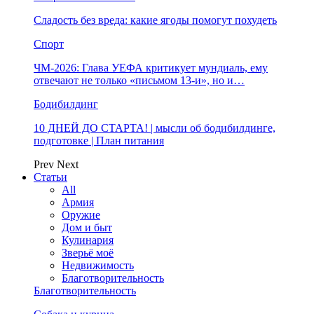
Сладость без вреда: какие ягоды помогут похудеть
Спорт
ЧМ-2026: Глава УЕФА критикует мундиаль, ему
отвечают не только «письмом 13-и», но и…
Бодибилдинг
10 ДНЕЙ ДО СТАРТА! | мысли об бодибилдинге,
подготовке | План питания
Prev
Next
Статьи
All
Армия
Оружие
Дом и быт
Кулинария
Зверьё моё
Недвижимость
Благотворительность
Благотворительность