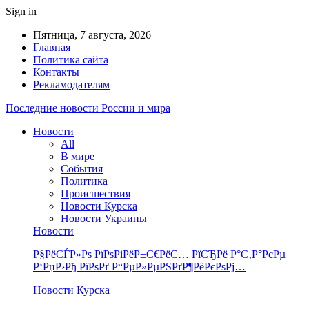
Sign in
Пятница, 7 августа, 2026
Главная
Политика сайта
Контакты
Рекламодателям
Последние новости России и мира
Новости
All
В мире
События
Политика
Происшествия
Новости Курска
Новости Украины
Новости
Р§РёСЃР»Рѕ РїРѕРіРёР±С€РёС… РїСЂРё Р°С‚Р°РєРµ
Р‘РџР›Рђ РїРѕРґ Р“РµР»РµРЅРґР¶РёРєРѕРј…
Новости Курска