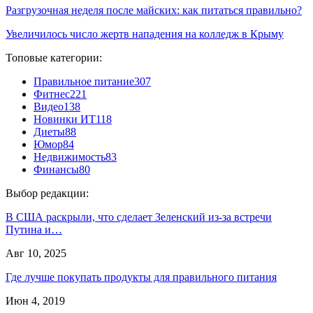
Разгрузочная неделя после майских: как питаться правильно?
Увеличилось число жертв нападения на колледж в Крыму
Топовые категории:
Правильное питание
307
Фитнес
221
Видео
138
Новинки ИТ
118
Диеты
88
Юмор
84
Недвижимость
83
Финансы
80
Выбор редакции:
В США раскрыли, что сделает Зеленский из-за встречи
Путина и…
Авг 10, 2025
Где лучше покупать продукты для правильного питания
Июн 4, 2019