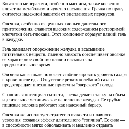
Богатство минералами, особенно магнием, также косвенно
влияет на метаболизм и чувство насыщения. Гречка по праву
считается надежной защитой от внеплановых перекусов.
Овсянка, особенно из цельных хлопьев длительного
приготовления, славится высоким содержанием растворимой
клетчатки бета-глюкана. Этот компонент образует вязкий гель
в желудке.
Гель замедляет опорожнение желудка и всасывание
питательных веществ. Именно вязкость обеспечивает овсянке
ее характерное свойство плавно насыщать на
продолжительное время.
Овсяная каша также помогает стабилизировать уровень сахара
в крови после еды. Отсутствие резких колебаний сахара
предотвращает внезапные приступы “зверского” голода.
Сравнивая потенциал сытости, гречка делает ставку на объем
и длительное механическое наполнение желудка. Ее грубые
пищевые волокна работают как надежный барьер.
Овсянка же использует стратегию вязкости и плавного
усвоения, создавая эффект длительного “топлива”. Ее сила —
в способности мягко обволакивать и медленно отдавать