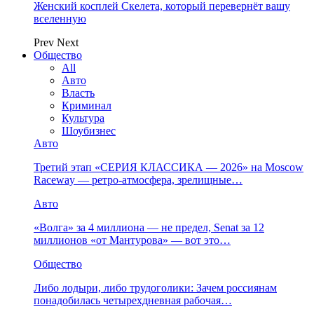
Женский косплей Скелета, который перевернёт вашу
вселенную
Prev
Next
Общество
All
Авто
Власть
Криминал
Культура
Шоубизнес
Авто
Третий этап «СЕРИЯ КЛАССИКА — 2026» на Moscow
Raceway — ретро‑атмосфера, зрелищные…
Авто
«Волга» за 4 миллиона — не предел, Senat за 12
миллионов «от Мантурова» — вот это…
Общество
Либо лодыри, либо трудоголики: Зачем россиянам
понадобилась четырехдневная рабочая…