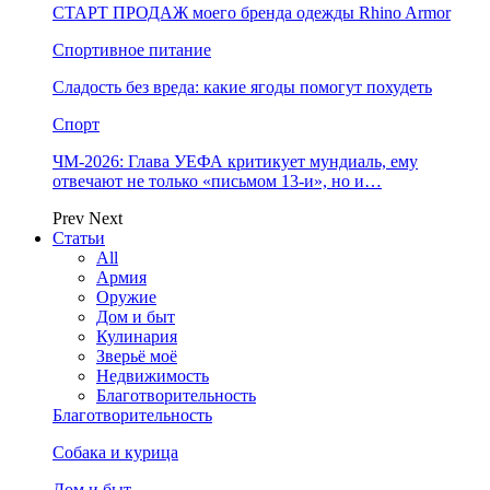
СТАРТ ПРОДАЖ моего бренда одежды Rhino Armor
Спортивное питание
Сладость без вреда: какие ягоды помогут похудеть
Спорт
ЧМ-2026: Глава УЕФА критикует мундиаль, ему
отвечают не только «письмом 13-и», но и…
Prev
Next
Статьи
All
Армия
Оружие
Дом и быт
Кулинария
Зверьё моё
Недвижимость
Благотворительность
Благотворительность
Собака и курица
Дом и быт