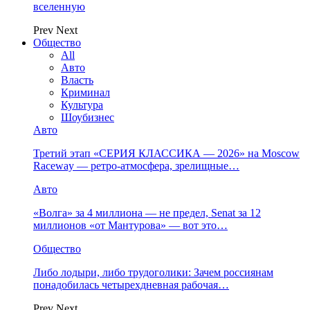
вселенную
Prev
Next
Общество
All
Авто
Власть
Криминал
Культура
Шоубизнес
Авто
Третий этап «СЕРИЯ КЛАССИКА — 2026» на Moscow
Raceway — ретро‑атмосфера, зрелищные…
Авто
«Волга» за 4 миллиона — не предел, Senat за 12
миллионов «от Мантурова» — вот это…
Общество
Либо лодыри, либо трудоголики: Зачем россиянам
понадобилась четырехдневная рабочая…
Prev
Next