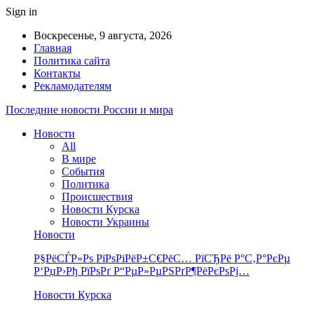
Sign in
Воскресенье, 9 августа, 2026
Главная
Политика сайта
Контакты
Рекламодателям
Последние новости России и мира
Новости
All
В мире
События
Политика
Происшествия
Новости Курска
Новости Украины
Новости
Р§РёСЃР»Рѕ РїРѕРіРёР±С€РёС… РїСЂРё Р°С‚Р°РєРµ
Р‘РџР›Рђ РїРѕРґ Р“РµР»РµРЅРґР¶РёРєРѕРј…
Новости Курска