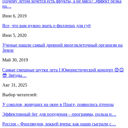
Почему летом хочется есть фрукты, а не мясо? Эффект белка
на…
Июн 6, 2019
Все, что вам нужно знать о филлерах для губ
Июн 5, 2020
Ученые нашли самый древний многоклеточный организм на
Земле
Май 30, 2019
Самые смешные шутки лета I Юмористический концерт 😍😊
😎 Звёзды…
Авг 31, 2025
Выбор читателей:
У соколов, живущих на окне в Праге, появились птенцы
Эффективный бег для похудения – программа, польза и…
Россия – Финляндия, хоккей вчера: как наши сыграли с…