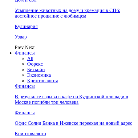
Усыпление животных на дому и кремация в СПб:
достойное прощание с любимцем
Кулинария
Узвар
Prev
Next
Финансы
All
Форекс
Биткойн
Экономика
Криптовалюта
Финансы
В результате взрыва в кафе на Кудринской площади в
Москве погибли три человека
Финансы
Офис Солид Банка в Ижевске переехал на новый адрес
Криптовалюта