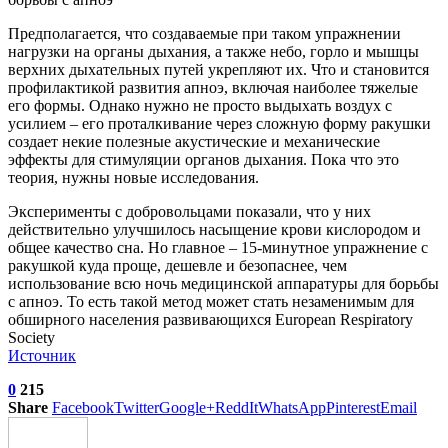
Предполагается, что создаваемые при таком упражнении
нагрузки на органы дыхания, а также небо, горло и мышцы
верхних дыхательных путей укрепляют их. Что и становится
профилактикой развития апноэ, включая наиболее тяжелые
его формы. Однако нужно не просто выдыхать воздух с
усилием – его проталкивание через сложную форму ракушки
создает некие полезные акустические и механические
эффекты для стимуляции органов дыхания. Пока что это
теория, нужны новые исследования.
Эксперименты с добровольцами показали, что у них
действительно улучшилось насыщение крови кислородом и
общее качество сна. Но главное – 15-минутное упражнение с
ракушкой куда проще, дешевле и безопаснее, чем
использование всю ночь медицинской аппаратуры для борьбы
с апноэ. То есть такой метод может стать незаменимым для
обширного населения развивающихся European Respiratory
Society
Источник
0
215
Share
Facebook
Twitter
Google+
ReddIt
WhatsApp
Pinterest
Email