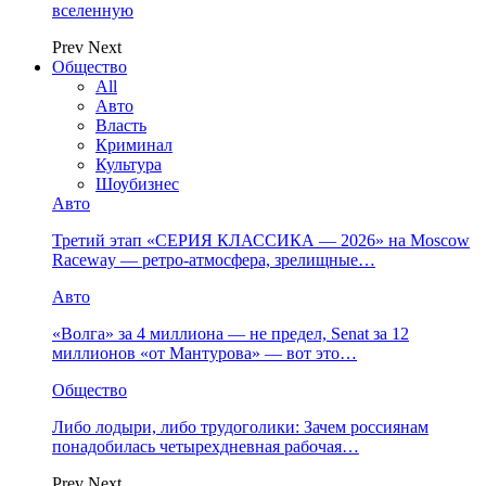
вселенную
Prev
Next
Общество
All
Авто
Власть
Криминал
Культура
Шоубизнес
Авто
Третий этап «СЕРИЯ КЛАССИКА — 2026» на Moscow
Raceway — ретро‑атмосфера, зрелищные…
Авто
«Волга» за 4 миллиона — не предел, Senat за 12
миллионов «от Мантурова» — вот это…
Общество
Либо лодыри, либо трудоголики: Зачем россиянам
понадобилась четырехдневная рабочая…
Prev
Next