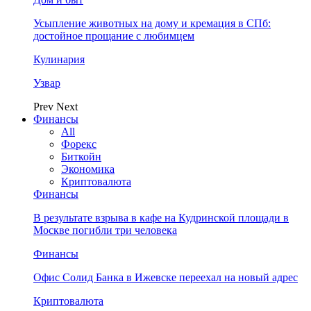
Усыпление животных на дому и кремация в СПб:
достойное прощание с любимцем
Кулинария
Узвар
Prev
Next
Финансы
All
Форекс
Биткойн
Экономика
Криптовалюта
Финансы
В результате взрыва в кафе на Кудринской площади в
Москве погибли три человека
Финансы
Офис Солид Банка в Ижевске переехал на новый адрес
Криптовалюта