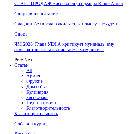
СТАРТ ПРОДАЖ моего бренда одежды Rhino Armor
Спортивное питание
Сладость без вреда: какие ягоды помогут похудеть
Спорт
ЧМ-2026: Глава УЕФА критикует мундиаль, ему
отвечают не только «письмом 13-и», но и…
Prev
Next
Статьи
All
Армия
Оружие
Дом и быт
Кулинария
Зверьё моё
Недвижимость
Благотворительность
Благотворительность
Собака и курица
Дом и быт