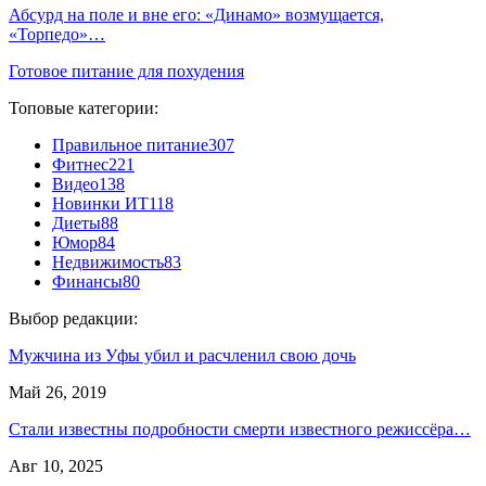
Абсурд на поле и вне его: «Динамо» возмущается,
«Торпедо»…
Готовое питание для похудения
Топовые категории:
Правильное питание
307
Фитнес
221
Видео
138
Новинки ИТ
118
Диеты
88
Юмор
84
Недвижимость
83
Финансы
80
Выбор редакции:
Мужчина из Уфы убил и расчленил свою дочь
Май 26, 2019
Стали известны подробности смерти известного режиссёра…
Авг 10, 2025