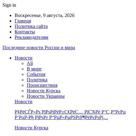
Sign in
Воскресенье, 9 августа, 2026
Главная
Политика сайта
Контакты
Рекламодателям
Последние новости России и мира
Новости
All
В мире
События
Политика
Происшествия
Новости Курска
Новости Украины
Новости
Р§РёСЃР»Рѕ РїРѕРіРёР±С€РёС… РїСЂРё Р°С‚Р°РєРµ
Р‘РџР›Рђ РїРѕРґ Р“РµР»РµРЅРґР¶РёРєРѕРј…
Новости Курска